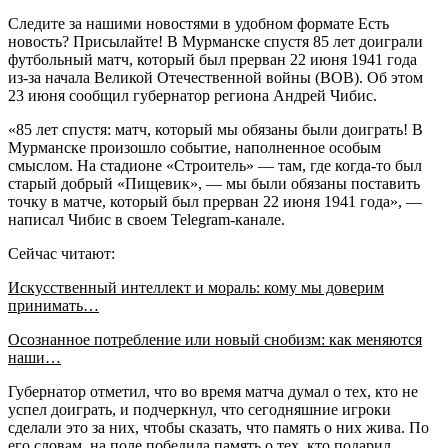
Следите за нашими новостями в удобном формате Есть
новость? Присылайте! В Мурманске спустя 85 лет доиграли
футбольный матч, который был прерван 22 июня 1941 года
из-за начала Великой Отечественной войны (ВОВ). Об этом
23 июня сообщил губернатор региона Андрей Чибис.
«85 лет спустя: матч, который мы обязаны были доиграть! В
Мурманске произошло событие, наполненное особым
смыслом. На стадионе «Строитель» — там, где когда-то был
старый добрый «Пищевик», — мы были обязаны поставить
точку в матче, который был прерван 22 июня 1941 года», —
написал Чибис в своем Telegram-канале.
Сейчас читают:
Искусственный интеллект и мораль: кому мы доверим
принимать…
Осознанное потребление или новый снобизм: как меняются
наши…
Губернатор отметил, что во время матча думал о тех, кто не
успел доиграть, и подчеркнул, что сегодняшние игроки
сделали это за них, чтобы сказать, что память о них жива. По
его словам, на поле победила память о тех, кто подарил