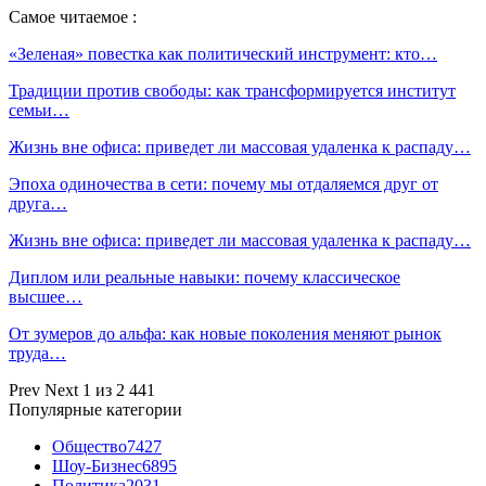
Самое читаемое :
«Зеленая» повестка как политический инструмент: кто…
Традиции против свободы: как трансформируется институт
семьи…
Жизнь вне офиса: приведет ли массовая удаленка к распаду…
Эпоха одиночества в сети: почему мы отдаляемся друг от
друга…
Жизнь вне офиса: приведет ли массовая удаленка к распаду…
Диплом или реальные навыки: почему классическое
высшее…
От зумеров до альфа: как новые поколения меняют рынок
труда…
Prev
Next
1 из 2 441
Популярные категории
Общество
7427
Шоу-Бизнес
6895
Политика
2031