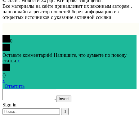
© 2026 - Новости 24 рф . Все права защищены.
Все материалы на сайте принадлежат их законным авторам ,
наш онлайн агрегатор новостей берет информацию из
открытых источников с указание активной ссылки
0
Оставьте комментарий! Напишите, что думаете по поводу
статьи.
x
(
)
x
|
Ответить
Insert
Sign in