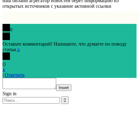
наш онлайн агрегатор новостей берет информацию из
открытых источников с указание активной ссылки
0
Оставьте комментарий! Напишите, что думаете по поводу
статьи.
x
(
)
x
|
Ответить
Insert
Sign in