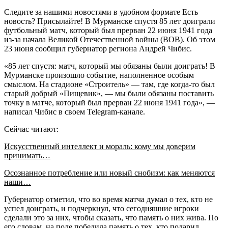
Следите за нашими новостями в удобном формате Есть
новость? Присылайте! В Мурманске спустя 85 лет доиграли
футбольный матч, который был прерван 22 июня 1941 года
из-за начала Великой Отечественной войны (ВОВ). Об этом
23 июня сообщил губернатор региона Андрей Чибис.
«85 лет спустя: матч, который мы обязаны были доиграть! В
Мурманске произошло событие, наполненное особым
смыслом. На стадионе «Строитель» — там, где когда-то был
старый добрый «Пищевик», — мы были обязаны поставить
точку в матче, который был прерван 22 июня 1941 года», —
написал Чибис в своем Telegram-канале.
Сейчас читают:
Искусственный интеллект и мораль: кому мы доверим
принимать…
Осознанное потребление или новый снобизм: как меняются
наши…
Губернатор отметил, что во время матча думал о тех, кто не
успел доиграть, и подчеркнул, что сегодняшние игроки
сделали это за них, чтобы сказать, что память о них жива. По
его словам, на поле победила память о тех, кто подарил