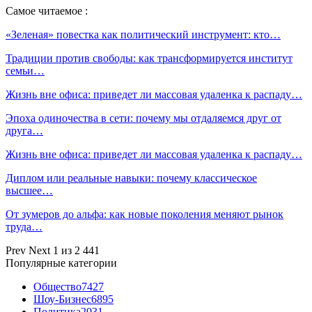
Самое читаемое :
«Зеленая» повестка как политический инструмент: кто…
Традиции против свободы: как трансформируется институт
семьи…
Жизнь вне офиса: приведет ли массовая удаленка к распаду…
Эпоха одиночества в сети: почему мы отдаляемся друг от
друга…
Жизнь вне офиса: приведет ли массовая удаленка к распаду…
Диплом или реальные навыки: почему классическое
высшее…
От зумеров до альфа: как новые поколения меняют рынок
труда…
Prev
Next
1 из 2 441
Популярные категории
Общество
7427
Шоу-Бизнес
6895
Политика
2031