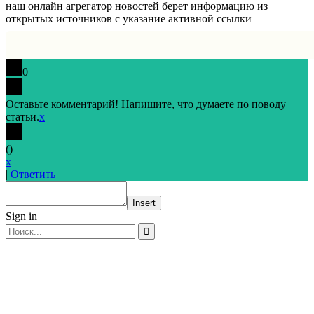
наш онлайн агрегатор новостей берет информацию из
открытых источников с указание активной ссылки
0
Оставьте комментарий! Напишите, что думаете по поводу
статьи.
x
(
)
x
|
Ответить
Insert
Sign in