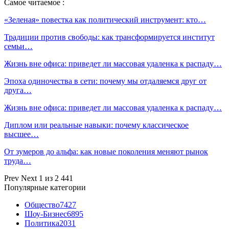
Самое читаемое :
«Зеленая» повестка как политический инструмент: кто…
Традиции против свободы: как трансформируется институт
семьи…
Жизнь вне офиса: приведет ли массовая удаленка к распаду…
Эпоха одиночества в сети: почему мы отдаляемся друг от
друга…
Жизнь вне офиса: приведет ли массовая удаленка к распаду…
Диплом или реальные навыки: почему классическое
высшее…
От зумеров до альфа: как новые поколения меняют рынок
труда…
Prev
Next
1 из 2 441
Популярные категории
Общество
7427
Шоу-Бизнес
6895
Политика
2031