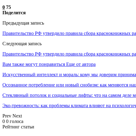
0
75
Поделится
Предыдущая запись
Правительство РФ утвердило правила сбора краснокнижных р
Следующая запись
Правительство РФ утвердило правила сбора краснокнижных р
Вам также могут понравиться
Еще от автора
Искусственный интеллект и мораль: кому мы доверим принима
Осознанное потребление или новый снобизм: как меняются н
Стеклянный потолок и социальные лифты: что на самом деле м
Эко-тревожность: как проблемы климата влияют на психологич
Prev
Next
0
0
голоса
Рейтинг статьи