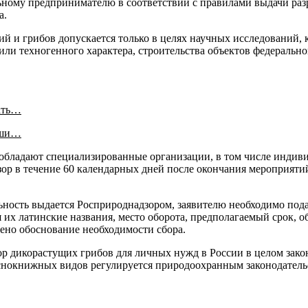
ьному предпринимателю в соответствии с правилами выдачи раз
а.
й и грибов допускается только в целях научных исследований, 
ли техногенного характера, строительства объектов федерально
ать…
аши…
 обладают специализированные организации, в том числе индиви
зор в течение 60 календарных дней после окончания мероприяти
льность выдается Росприроднадзором, заявителю необходимо пода
 их латинские названия, место оборота, предполагаемый срок, о
лено обоснование необходимости сбора.
р дикорастущих грибов для личных нужд в России в целом закон
снокнижных видов регулируется природоохранным законодательст