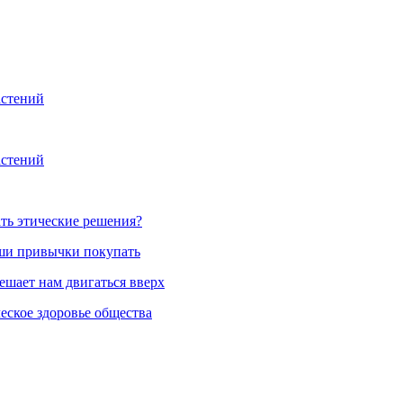
астений
астений
ть этические решения?
аши привычки покупать
ешает нам двигаться вверх
еское здоровье общества