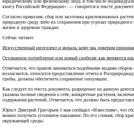
юридическому или физическому лицу, в том числе индивидуал
книгу Российской Федерации», — говорится в тексте документ
Согласно правилам, сбор или заготовка краснокнижных растени
природную среду либо их сохранения при угрозах природного и
жизни и здоровью граждан.
Сейчас читают:
Искусственный интеллект и мораль: кому мы доверим приним
Осознанное потребление или новый снобизм: как меняются н
Отмечается, что правом заниматься подобными видами сборов
возлагаются, относится предоставление отчета в Росприроднад
грибы, должны обеспечить сохранение популяции.
Как следует из текста документа, разрешение на данную деяте
указаны полные сведения о себе, конкретные растения, включая
содержания растений. Отмечается, что должно быть предостав
Юрист Дмитрий Григорьев 1 мая сообщил «Известиям», что сбо
можно получить уголовное наказание. По его словам, сбор кра
окружающей среды.