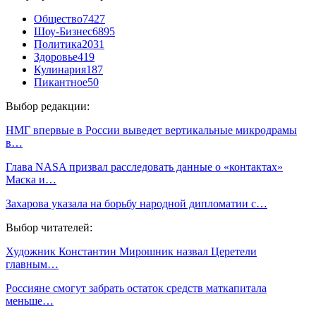
Общество
7427
Шоу-Бизнес
6895
Политика
2031
Здоровье
419
Кулинария
187
Пикантное
50
Выбор редакции:
НМГ впервые в России выведет вертикальные микродрамы
в…
Глава NASA призвал расследовать данные о «контактах»
Маска и…
Захарова указала на борьбу народной дипломатии с…
Выбор читателей:
Художник Константин Мирошник назвал Церетели
главным…
Россияне смогут забрать остаток средств маткапитала
меньше…