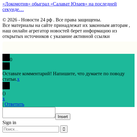
«Локомотив» обыграл «Салават Юлаев» на последней
секунде…
© 2026 - Новости 24 рф . Все права защищены.
Все материалы на сайте принадлежат их законным авторам ,
наш онлайн агрегатор новостей берет информацию из
открытых источников с указание активной ссылки
0
Оставьте комментарий! Напишите, что думаете по поводу
статьи.
x
(
)
x
|
Ответить
Insert
Sign in