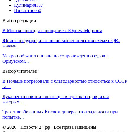
Кулинария
187
Пикантное
50
Выбор редакции:
В Москве проходит прощание с Юрием Морозом
Юрист предупредил о новой мошеннической схеме с QR-
кодами
Макрон объявил о плане по сопровождению судов в
Ормузском…
Выбор читателей:
В Польше потребовали с благодарностью относиться к СССР
за…
Лукашенко обвинил литовцев в пусках зондов, из-за
которых…
Трех завербованных Киевом диверсантов задержали при
попытке…
© 2026 - Новости 24 рф . Все права защищены.