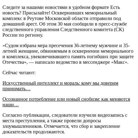
Следите за нашими новостями в удобном формате Есть
новость? Присылайте! Осквернивших мемориальный
комплекс в Реутове Московской области отправили под
домашний арест. Об этом 30 мая сообщили в пресс-службе
следственного управления Следственного комитета (СК)
России по региону.
«Судом избрана мера пресечения 36-летнему мужчине и 35-
летней женщине, обвиняемым в осквернении мемориального
и комплекса, увековечивавшего память погибших при защите
Отечества», — написало ведомство в мессенджере «Макс».
Сейчас читают:
Искусственный интеллект и мораль: кому мы доверим
принимать…
Осознанное потребление или новый снобизм: как меняются
наши…
Согласно публикации, следователи изучили видеозапись с
места преступления, а также провели допросы
злоумышленников. Отмечается, что сбор и закрепление
доказательств продолжаются.