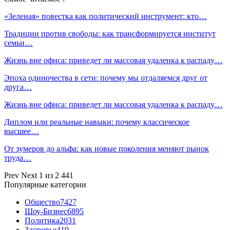
«Зеленая» повестка как политический инструмент: кто…
Традиции против свободы: как трансформируется институт
семьи…
Жизнь вне офиса: приведет ли массовая удаленка к распаду…
Эпоха одиночества в сети: почему мы отдаляемся друг от
друга…
Жизнь вне офиса: приведет ли массовая удаленка к распаду…
Диплом или реальные навыки: почему классическое
высшее…
От зумеров до альфа: как новые поколения меняют рынок
труда…
Prev
Next
1 из 2 441
Популярные категории
Общество
7427
Шоу-Бизнес
6895
Политика
2031
Здоровье
419