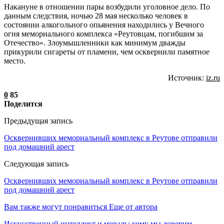
Накануне в отношении пары возбудили уголовное дело. По
данным следствия, ночью 28 мая несколько человек в
состоянии алкогольного опьянения находились у Вечного
огня мемориального комплекса «Реутовцам, погибшим за
Отечество». Злоумышленники как минимум дважды
прикурили сигареты от пламени, чем осквернили памятное
место.
Источник:
iz.ru
0
85
Поделится
Предыдущая запись
Осквернивших мемориальный комплекс в Реутове отправили
под домашний арест
Следующая запись
Осквернивших мемориальный комплекс в Реутове отправили
под домашний арест
Вам также могут понравиться
Еще от автора
Искусственный интеллект и мораль: кому мы доверим