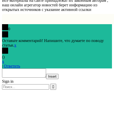
Все материалы на сайте принадлежат их законным авторам ,
наш онлайн агрегатор новостей берет информацию из
открытых источников с указание активной ссылки
0
Оставьте комментарий! Напишите, что думаете по поводу
статьи.
x
(
)
x
|
Ответить
Insert
Sign in