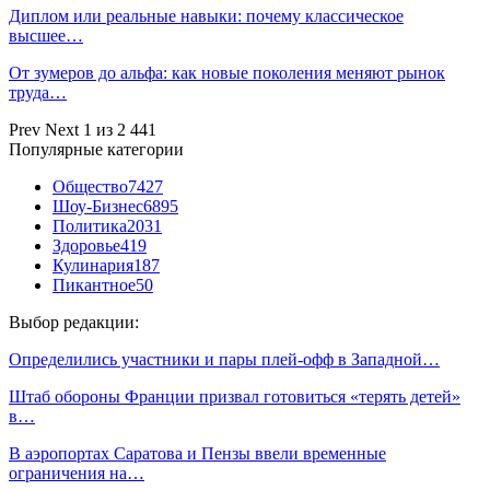
Диплом или реальные навыки: почему классическое
высшее…
От зумеров до альфа: как новые поколения меняют рынок
труда…
Prev
Next
1 из 2 441
Популярные категории
Общество
7427
Шоу-Бизнес
6895
Политика
2031
Здоровье
419
Кулинария
187
Пикантное
50
Выбор редакции:
Определились участники и пары плей-офф в Западной…
Штаб обороны Франции призвал готовиться «терять детей»
в…
В аэропортах Саратова и Пензы ввели временные
ограничения на…