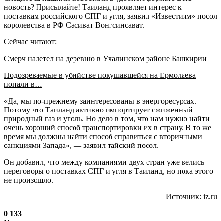
новость? Присылайте! Таиланд проявляет интерес к
поставкам российского СПГ и угля, заявил «Известиям» посол
королевства в РФ Сасиват Вонгсинсават.
Сейчас читают:
Смерч налетел на деревню в Учалинском районе Башкирии
Подозреваемые в убийстве покушавшейся на Ермолаева
попали в…
«Да, мы по-прежнему заинтересованы в энергоресурсах.
Потому что Таиланд активно импортирует сжиженный
природный газ и уголь. Но дело в том, что нам нужно найти
очень хороший способ транспортировки их в страну. В то же
время мы должны найти способ справиться с вторичными
санкциями Запада», — заявил тайский посол.
Он добавил, что между компаниями двух стран уже велись
переговоры о поставках СПГ и угля в Таиланд, но пока этого
не произошло.
Источник:
iz.ru
0
133