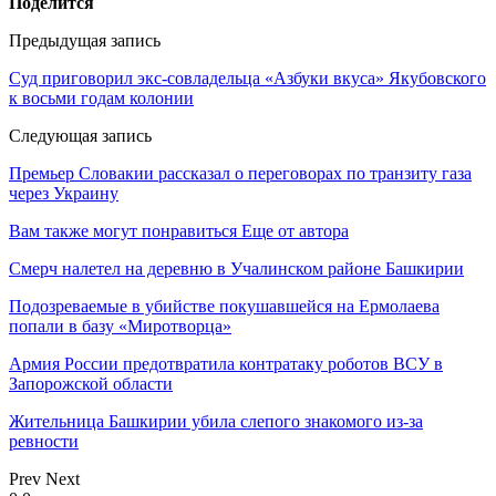
Поделится
Предыдущая запись
Суд приговорил экс-совладельца «Азбуки вкуса» Якубовского
к восьми годам колонии
Следующая запись
Премьер Словакии рассказал о переговорах по транзиту газа
через Украину
Вам также могут понравиться
Еще от автора
Смерч налетел на деревню в Учалинском районе Башкирии
Подозреваемые в убийстве покушавшейся на Ермолаева
попали в базу «Миротворца»
Армия России предотвратила контратаку роботов ВСУ в
Запорожской области
Жительница Башкирии убила слепого знакомого из-за
ревности
Prev
Next