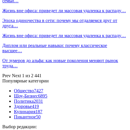
семьи…
Жизнь вне офиса: приведет ли массовая удаленка к распаду…
Эпоха одиночества в сети: почему мы отдаляемся друг от
друга…
Жизнь вне офиса: приведет ли массовая удаленка к распаду…
Диплом или реальные навыки: почему классическое
высшее…
От зумеров до альфа: как новые поколения меняют рынок
труда…
Prev
Next
1 из 2 441
Популярные категории
Общество
7427
Шоу-Бизнес
6895
Политика
2031
Здоровье
419
Кулинария
187
Пикантное
50
Выбор редакции: