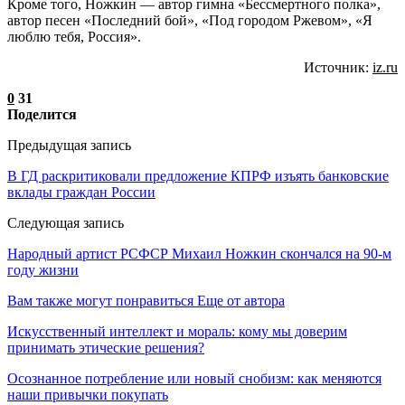
Кроме того, Ножкин — автор гимна «Бессмертного полка»,
автор песен «Последний бой», «Под городом Ржевом», «Я
люблю тебя, Россия».
Источник:
iz.ru
0
31
Поделится
Предыдущая запись
В ГД раскритиковали предложение КПРФ изъять банковские
вклады граждан России
Следующая запись
Народный артист РСФСР Михаил Ножкин скончался на 90-м
году жизни
Вам также могут понравиться
Еще от автора
Искусственный интеллект и мораль: кому мы доверим
принимать этические решения?
Осознанное потребление или новый снобизм: как меняются
наши привычки покупать