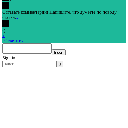
Оставьте комментарий! Напишите, что думаете по поводу
статьи.
x
(
)
x
|
Ответить
Insert
Sign in