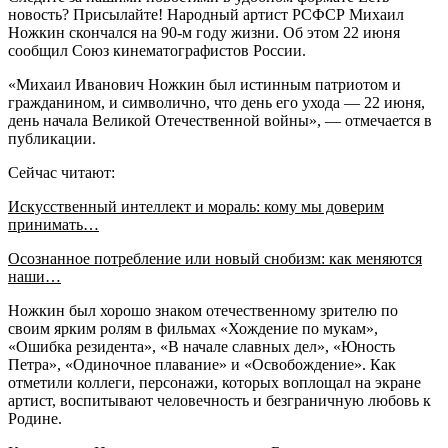
новость? Присылайте! Народный артист РСФСР Михаил
Ножкин скончался на 90-м году жизни. Об этом 22 июня
сообщил Союз кинематографистов России.
«Михаил Иванович Ножкин был истинным патриотом и
гражданином, и символично, что день его ухода — 22 июня,
день начала Великой Отечественной войны», — отмечается в
публикации.
Сейчас читают:
Искусственный интеллект и мораль: кому мы доверим
принимать…
Осознанное потребление или новый снобизм: как меняются
наши…
Ножкин был хорошо знаком отечественному зрителю по
своим ярким ролям в фильмах «Хождение по мукам»,
«Ошибка резидента», «В начале славных дел», «Юность
Петра», «Одиночное плавание» и «Освобождение». Как
отметили коллеги, персонажи, которых воплощал на экране
артист, воспитывают человечность и безграничную любовь к
Родине.