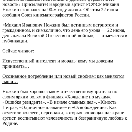
новость? Присылайте! Народный артист РСФСР Михаил
Ножкин скончался на 90-м году жизни. Об этом 22 июня
сообщил Союз кинематографистов России.
«Михаил Иванович Ножкин был истинным патриотом и
гражданином, и символично, что день его ухода — 22 июня,
день начала Великой Отечественной войны», — отмечается в
публикации.
Сейчас читают:
Искусственный интеллект и мораль: кому мы доверим
принимать…
Осознанное потребление или новый снобизм: как меняются
наши…
Ножкин был хорошо знаком отечественному зрителю по
своим ярким ролям в фильмах «Хождение по мукам»,
«Ошибка резидента», «В начале славных дел», «Юность
Петра», «Одиночное плавание» и «Освобождение». Как
отметили коллеги, персонажи, которых воплощал на экране
артист, воспитывают человечность и безграничную любовь к
Родине.