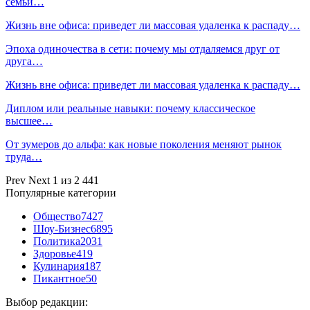
семьи…
Жизнь вне офиса: приведет ли массовая удаленка к распаду…
Эпоха одиночества в сети: почему мы отдаляемся друг от
друга…
Жизнь вне офиса: приведет ли массовая удаленка к распаду…
Диплом или реальные навыки: почему классическое
высшее…
От зумеров до альфа: как новые поколения меняют рынок
труда…
Prev
Next
1 из 2 441
Популярные категории
Общество
7427
Шоу-Бизнес
6895
Политика
2031
Здоровье
419
Кулинария
187
Пикантное
50
Выбор редакции: