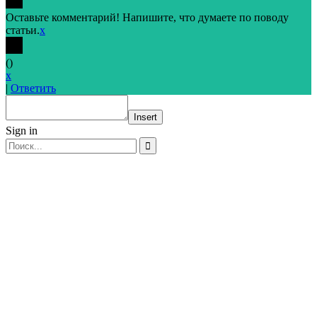
Оставьте комментарий! Напишите, что думаете по поводу
статьи.
x
(
)
x
|
Ответить
Insert
Sign in