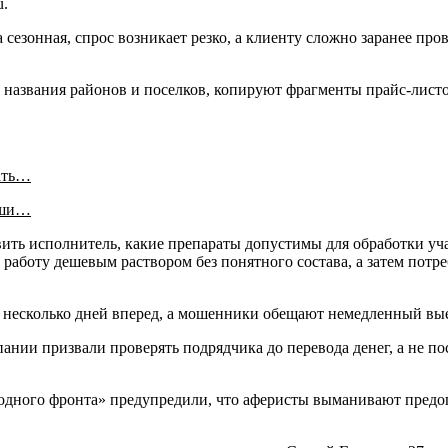
u.
 сезонная, спрос возникает резко, а клиенту сложно заранее пр
 названия районов и поселков, копируют фрагменты прайс-лист
ать…
аши…
ить исполнитель, какие препараты допустимы для обработки уча
работу дешевым раствором без понятного состава, а затем потр
а несколько дней вперед, а мошенники обещают немедленный вы
нии призвали проверять подрядчика до перевода денег, а не по
одного фронта» предупредили, что аферисты выманивают предопл