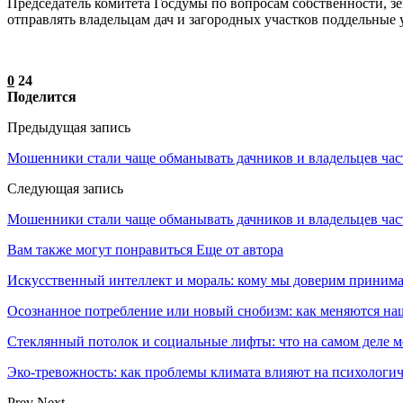
Председатель комитета Госдумы по вопросам собственности, 
отправлять владельцам дач и загородных участков поддельные 
0
24
Поделится
Предыдущая запись
Мошенники стали чаще обманывать дачников и владельцев ча
Следующая запись
Мошенники стали чаще обманывать дачников и владельцев ча
Вам также могут понравиться
Еще от автора
Искусственный интеллект и мораль: кому мы доверим принима
Осознанное потребление или новый снобизм: как меняются н
Стеклянный потолок и социальные лифты: что на самом деле м
Эко-тревожность: как проблемы климата влияют на психологич
Prev
Next