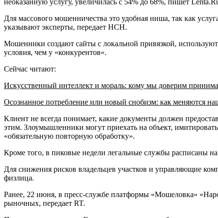
неоказанную услугу, увеличилась с 54% до 68%, пишет Lenta.R
Для массового мошенничества это удобная ниша, так как услуга
указывают эксперты, передает НСН.
Мошенники создают сайты с локальной привязкой, используют
условия, чем у «конкурентов».
Сейчас читают:
Искусственный интеллект и мораль: кому мы доверим приним
Осознанное потребление или новый снобизм: как меняются н
Клиент не всегда понимает, какие документы должен предостав
этим. Злоумышленники могут приехать на объект, имитировать 
«обязательную повторную обработку».
Кроме того, в пиковые недели легальные службы расписаны н
Для снижения рисков владельцев участков и управляющие компа
физлица.
Ранее, 22 июня, в пресс-службе платформы «Мошеловка» «Нар
рыночных, передает RT.