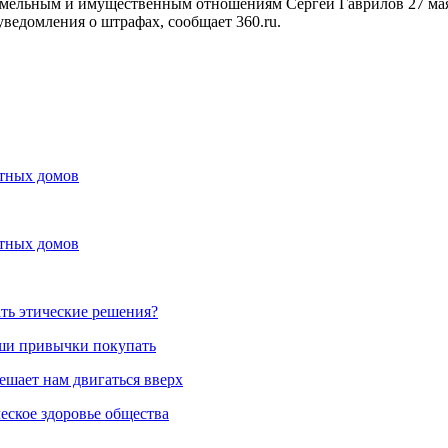
земельным и имущественным отношениям Сергей Гаврилов 27 мая
уведомления о штрафах, сообщает 360.ru.
стных домов
стных домов
ть этические решения?
аши привычки покупать
ешает нам двигаться вверх
еское здоровье общества