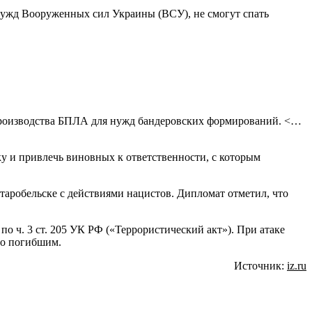
 нужд Вооруженных сил Украины (ВСУ), не смогут спать
ы производства БПЛА для нужд бандеровских формирований. <…
у и привлечь виновных к ответственности, с которым
робельске с действиями нацистов. Дипломат отметил, что
о ч. 3 ст. 205 УК РФ («Террористический акт»). При атаке
по погибшим.
Источник:
iz.ru