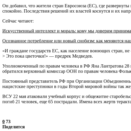
Он добавил, что жители стран Евросоюза (ЕС), где развернут
спокойно. Последствия решений их властей коснутся и их нап
Сейчас читают:
Искусственный интеллект и мораль: кому мы доверим приним
Осознанное потребление или новый снобизм: как меняются н
«И граждане государств ЕС, как население воюющих стран, не
> Это пока цветочки!» — предрек Медведев.
Уполномоченный по правам человека в РФ Яна Лантратова 28 м
обратился верховный комиссар ООН по правам человека Фоль
Постоянный представитель РФ при Организации Объединенных 
нацистские преступники в годы Второй мировой войны так же,
ВСУ 22 мая атаковали учебный корпус и общежитие старобельск
погиб 21 человек, еще 65 пострадали. Имена всех жертв терак
0
73
Поделится