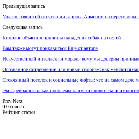
Предыдущая запись
Ушаков заявил об отсутствии запроса Армении на переговор
Следующая запись
Кинолог объяснил причины нападения собак на гостей
Вам также могут понравиться
Еще от автора
Искусственный интеллект и мораль: кому мы доверим принима
Осознанное потребление или новый снобизм: как меняются н
Стеклянный потолок и социальные лифты: что на самом деле м
Эко-тревожность: как проблемы климата влияют на психологич
Prev
Next
0
0
голоса
Рейтинг статьи