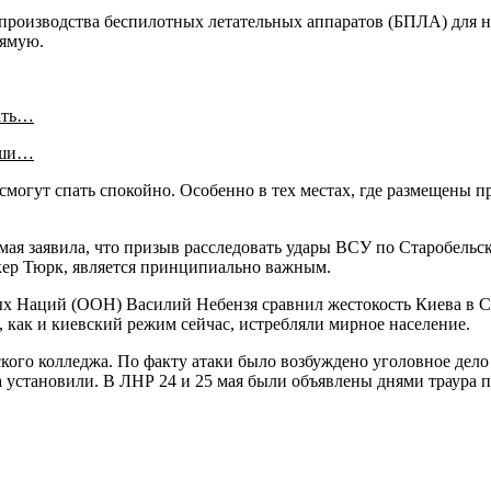
ы производства беспилотных летательных аппаратов (БПЛА) для
рямую.
ать…
аши…
 смогут спать спокойно. Особенно в тех местах, где размещен
ая заявила, что призыв расследовать удары ВСУ по Старобельск
кер Тюрк, является принципиально важным.
Наций (ООН) Василий Небензя сравнил жестокость Киева в Ста
 как и киевский режим сейчас, истребляли мирное население.
ого колледжа. По факту атаки было возбуждено уголовное дело п
та установили. В ЛНР 24 и 25 мая были объявлены днями траура 