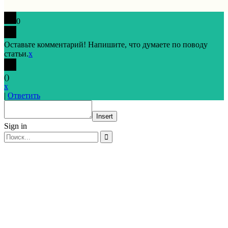
0
Оставьте комментарий! Напишите, что думаете по поводу
статьи.
x
(
)
x
|
Ответить
Insert
Sign in