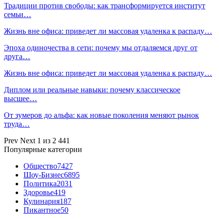
Традиции против свободы: как трансформируется институт
семьи…
Жизнь вне офиса: приведет ли массовая удаленка к распаду…
Эпоха одиночества в сети: почему мы отдаляемся друг от
друга…
Жизнь вне офиса: приведет ли массовая удаленка к распаду…
Диплом или реальные навыки: почему классическое
высшее…
От зумеров до альфа: как новые поколения меняют рынок
труда…
Prev
Next
1 из 2 441
Популярные категории
Общество
7427
Шоу-Бизнес
6895
Политика
2031
Здоровье
419
Кулинария
187
Пикантное
50