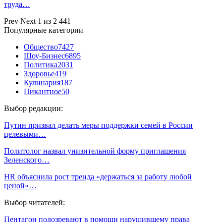
труда…
Prev
Next
1 из 2 441
Популярные категории
Общество
7427
Шоу-Бизнес
6895
Политика
2031
Здоровье
419
Кулинария
187
Пикантное
50
Выбор редакции:
Путин призвал делать меры поддержки семей в России
целевыми…
Политолог назвал унизительной форму приглашения
Зеленского…
HR объяснила рост тренда «держаться за работу любой
ценой»…
Выбор читателей:
Пентагон подозревают в помощи нарушившему права