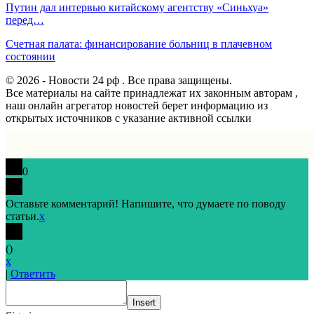
Путин дал интервью китайскому агентству «Синьхуа»
перед…
Счетная палата: финансирование больниц в плачевном
состоянии
© 2026 - Новости 24 рф . Все права защищены.
Все материалы на сайте принадлежат их законным авторам ,
наш онлайн агрегатор новостей берет информацию из
открытых источников с указание активной ссылки
0
Оставьте комментарий! Напишите, что думаете по поводу
статьи.
x
(
)
x
|
Ответить
Insert