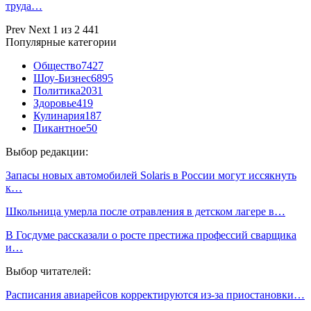
труда…
Prev
Next
1 из 2 441
Популярные категории
Общество
7427
Шоу-Бизнес
6895
Политика
2031
Здоровье
419
Кулинария
187
Пикантное
50
Выбор редакции:
Запасы новых автомобилей Solaris в России могут иссякнуть
к…
Школьница умерла после отравления в детском лагере в…
В Госдуме рассказали о росте престижа профессий сварщика
и…
Выбор читателей:
Расписания авиарейсов корректируются из-за приостановки…