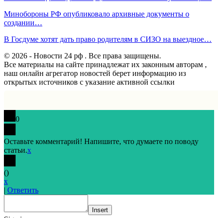
Минобороны РФ опубликовало архивные документы о
создании…
В Госдуме хотят дать право родителям в СИЗО на выездное…
© 2026 - Новости 24 рф . Все права защищены.
Все материалы на сайте принадлежат их законным авторам ,
наш онлайн агрегатор новостей берет информацию из
открытых источников с указание активной ссылки
0
Оставьте комментарий! Напишите, что думаете по поводу
статьи.
x
(
)
x
|
Ответить
Insert