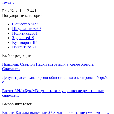
труда…
Prev
Next
1 из 2 441
Популярные категории
Общество
7427
Шоу-Бизнес
6895
Политика
2031
Здоровье
419
Кулинария
187
Пикантное
50
Выбор редакции:
Праздник Светлой Пасхи встретили в храме Христа
Спасителя
Депутат рассказала о роли общественного контроля в борьбе
с…
Расчет ЗРК «Бук-М3» уничтожил украинские реактивные
снаряды…
Выбор читателей:
Власти Канады выделили $7,3 млн на оказание гумпомощи…