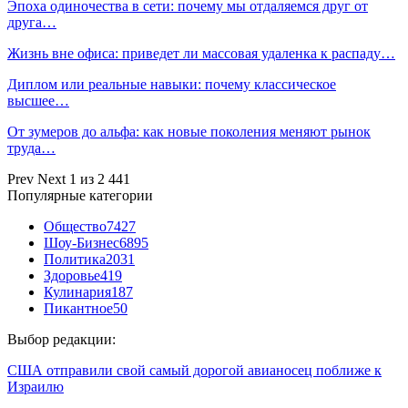
Эпоха одиночества в сети: почему мы отдаляемся друг от
друга…
Жизнь вне офиса: приведет ли массовая удаленка к распаду…
Диплом или реальные навыки: почему классическое
высшее…
От зумеров до альфа: как новые поколения меняют рынок
труда…
Prev
Next
1 из 2 441
Популярные категории
Общество
7427
Шоу-Бизнес
6895
Политика
2031
Здоровье
419
Кулинария
187
Пикантное
50
Выбор редакции:
США отправили свой самый дорогой авианосец поближе к
Израилю