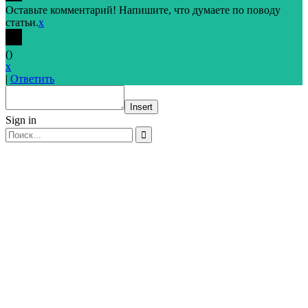
Оставьте комментарий! Напишите, что думаете по поводу
статьи.
x
(
)
x
|
Ответить
Insert
Sign in