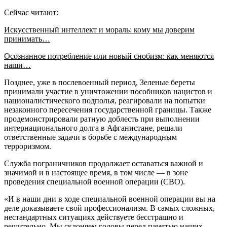
Сейчас читают:
Искусственный интеллект и мораль: кому мы доверим
принимать…
Осознанное потребление или новый снобизм: как меняются
наши…
Позднее, уже в послевоенный период, Зеленые береты
принимали участие в уничтожении пособников нацистов и
националистического подполья, реагировали на попытки
незаконного пересечения государственной границы. Также
продемонстрировали ратную доблесть при выполнении
интернационального долга в Афганистане, решали
ответственные задачи в борьбе с международным
терроризмом.
Служба пограничников продолжает оставаться важной и
значимой и в настоящее время, в том числе — в зоне
проведения специальной военной операции (СВО).
«И в наши дни в ходе специальной военной операции вы на
деле доказываете свой профессионализм. В самых сложных,
нестандартных ситуациях действуете бесстрашно и
решительно. Мы склоняем головы перед памятью наших