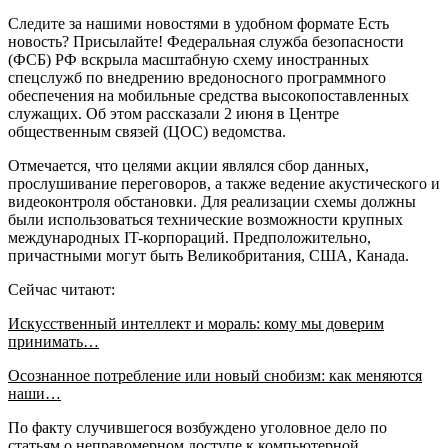
Следите за нашими новостями в удобном формате Есть
новость? Присылайте! Федеральная служба безопасности
(ФСБ) РФ вскрыла масштабную схему иностранных
спецслужб по внедрению вредоносного программного
обеспечения на мобильные средства высокопоставленных
служащих. Об этом рассказали 2 июня в Центре
общественным связей (ЦОС) ведомства.
Отмечается, что целями акции являлся сбор данных,
прослушивание переговоров, а также ведение акустического и
видеоконтроля обстановки. Для реализации схемы должны
были использоваться технические возможности крупных
международных IT-корпораций. Предположительно,
причастными могут быть Великобритания, США, Канада.
Сейчас читают:
Искусственный интеллект и мораль: кому мы доверим
принимать…
Осознанное потребление или новый снобизм: как меняются
наши…
По факту случившегося возбуждено уголовное дело по
статьям о неправомерном доступе к компьютерной