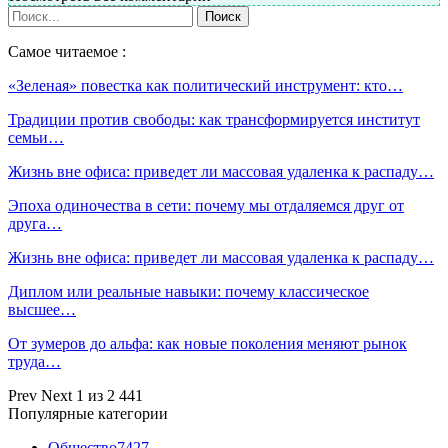
Самое читаемое :
«Зеленая» повестка как политический инструмент: кто…
Традиции против свободы: как трансформируется институт
семьи…
Жизнь вне офиса: приведет ли массовая удаленка к распаду…
Эпоха одиночества в сети: почему мы отдаляемся друг от
друга…
Жизнь вне офиса: приведет ли массовая удаленка к распаду…
Диплом или реальные навыки: почему классическое
высшее…
От зумеров до альфа: как новые поколения меняют рынок
труда…
Prev
Next
1 из 2 441
Популярные категории
Общество
7427