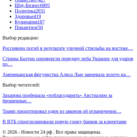
Шоу-Бизнес
6895
Политика
2031
Здоровье
419
Кулинария
187
Пикантное
50
Выбор редакции:
Россиянин погиб в результате уличной стрельбы на востоке…
Страны Балтии опровергли передачу неба Украине для ударов
по…
Американская фигуристка Алиса Лью завоевала золото на…
Выбор читателей:
Захарова пообещала «поблагодарить» Австралию за
брошенные…
Трамп процитировал один из законов об ограничении…
В ВТБ спрогнозировали новую гонку банков за клиентами
© 2026 - Новости 24 рф . Все права защищены.