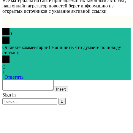
Все материалы на сайте принадлежат их законным авторам ,
наш онлайн агрегатор новостей берет информацию из
открытых источников с указание активной ссылки
0
Оставьте комментарий! Напишите, что думаете по поводу
статьи.
x
(
)
x
|
Ответить
Insert
Sign in