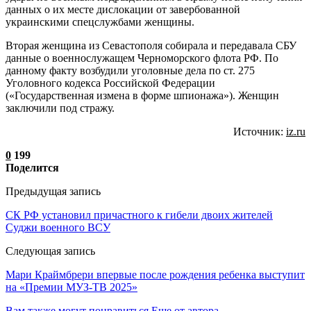
данных о их месте дислокации от завербованной
украинскими спецслужбами женщины.
Вторая женщина из Севастополя собирала и передавала СБУ
данные о военнослужащем Черноморского флота РФ. По
данному факту возбудили уголовные дела по ст. 275
Уголовного кодекса Российской Федерации
(«Государственная измена в форме шпионажа»). Женщин
заключили под стражу.
Источник:
iz.ru
0
199
Поделится
Предыдущая запись
СК РФ установил причастного к гибели двоих жителей
Суджи военного ВСУ
Следующая запись
Мари Краймбрери впервые после рождения ребенка выступит
на «Премии МУЗ-ТВ 2025»
Вам также могут понравиться
Еще от автора