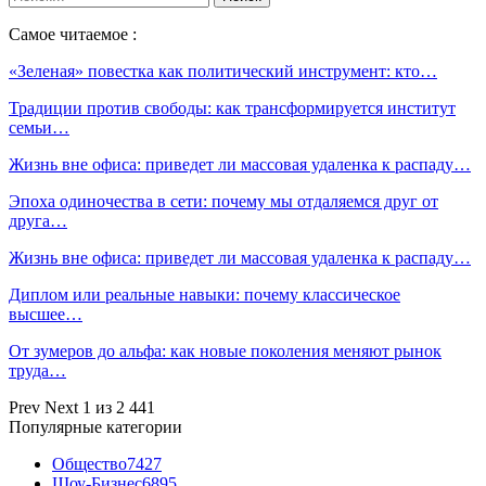
Самое читаемое :
«Зеленая» повестка как политический инструмент: кто…
Традиции против свободы: как трансформируется институт
семьи…
Жизнь вне офиса: приведет ли массовая удаленка к распаду…
Эпоха одиночества в сети: почему мы отдаляемся друг от
друга…
Жизнь вне офиса: приведет ли массовая удаленка к распаду…
Диплом или реальные навыки: почему классическое
высшее…
От зумеров до альфа: как новые поколения меняют рынок
труда…
Prev
Next
1 из 2 441
Популярные категории
Общество
7427
Шоу-Бизнес
6895