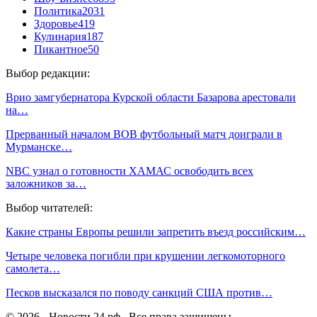
Политика
2031
Здоровье
419
Кулинария
187
Пикантное
50
Выбор редакции:
Врио замгубернатора Курской области Базарова арестовали
на…
Прерванный началом ВОВ футбольный матч доиграли в
Мурманске…
NBC узнал о готовности ХАМАС освободить всех
заложников за…
Выбор читателей:
Какие страны Европы решили запретить въезд российским…
Четыре человека погибли при крушении легкомоторного
самолета…
Песков высказался по поводу санкций США против…
© 2026 - Новости 24 рф . Все права защищены.