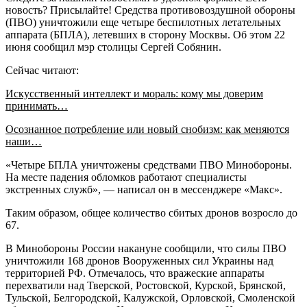
новость? Присылайте! Средства противовоздушной обороны
(ПВО) уничтожили еще четыре беспилотных летательных
аппарата (БПЛА), летевших в сторону Москвы. Об этом 22
июня сообщил мэр столицы Сергей Собянин.
Сейчас читают:
Искусственный интеллект и мораль: кому мы доверим
принимать…
Осознанное потребление или новый снобизм: как меняются
наши…
«Четыре БПЛА уничтожены средствами ПВО Минобороны.
На месте падения обломков работают специалисты
экстренных служб», — написал он в мессенджере «Макс».
Таким образом, общее количество сбитых дронов возросло до
67.
В Минобороны России накануне сообщили, что силы ПВО
уничтожили 168 дронов Вооруженных сил Украины над
территорией РФ. Отмечалось, что вражеские аппараты
перехватили над Тверской, Ростовской, Курской, Брянской,
Тульской, Белгородской, Калужской, Орловской, Смоленской