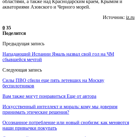
областями, а также над Краснодарским краем, Крымом и
акваториями Азовского и Черного морей.
Источник:
iz.ru
0
35
Поделится
Предыдущая запись
Нападающий Испании Ямаль назвал свой гол на ЧМ
сбывшейся мечтой
Следующая запись
Силы ПВО сбили еще пять летевших на Москву
беспилотников
Вам также могут понравиться
Еще от автора
Искусственный интеллект и мораль: кому мы доверим
принимать этические решения?
Осознанное потребление или новый снобизм: как меняются
наши привычки покупать