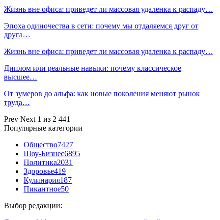
Жизнь вне офиса: приведет ли массовая удаленка к распаду…
Эпоха одиночества в сети: почему мы отдаляемся друг от
друга…
Жизнь вне офиса: приведет ли массовая удаленка к распаду…
Диплом или реальные навыки: почему классическое
высшее…
От зумеров до альфа: как новые поколения меняют рынок
труда…
Prev
Next
1 из 2 441
Популярные категории
Общество
7427
Шоу-Бизнес
6895
Политика
2031
Здоровье
419
Кулинария
187
Пикантное
50
Выбор редакции: