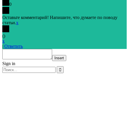
0
Оставьте комментарий! Напишите, что думаете по поводу
статьи.
x
(
)
x
|
Ответить
Insert
Sign in