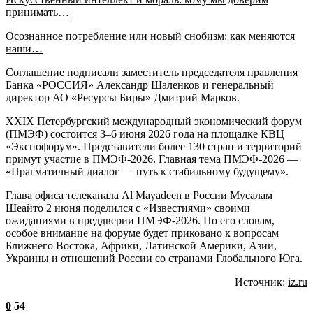
принимать…
Осознанное потребление или новый снобизм: как меняются
наши…
Соглашение подписали заместитель председателя правления
Банка «РОССИЯ» Александр Шаленков и генеральный
директор АО «Ресурсы Биры» Дмитрий Марков.
XXIX Петербургский международный экономический форум
(ПМЭФ) состоится 3–6 июня 2026 года на площадке КВЦ
«Экспофорум». Представители более 130 стран и территорий
примут участие в ПМЭФ-2026. Главная тема ПМЭФ-2026 —
«Прагматичный диалог — путь к стабильному будущему».
Глава офиса телеканала Al Mayadeen в России Мусалам
Шеайто 2 июня поделился с «Известиями» своими
ожиданиями в преддверии ПМЭФ-2026. По его словам,
особое внимание на форуме будет приковано к вопросам
Ближнего Востока, Африки, Латинской Америки, Азии,
Украины и отношений России со странами Глобального Юга.
Источник:
iz.ru
0
54