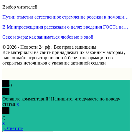
Выбор читателей:
Путин отметил естественное стремление россиян к помощи…
В Минпросвещения рассказали о целях введения ГОСТа на…
Секс и жара: как заниматься любовью в зной
© 2026 - Новости 24 рф . Все права защищены.
Все материалы на сайте принадлежат их законным авторам ,
наш онлайн агрегатор новостей берет информацию из
открытых источников с указание активной ссылки
0
Оставьте комментарий! Напишите, что думаете по поводу
статьи.
x
(
)
x
|
Ответить