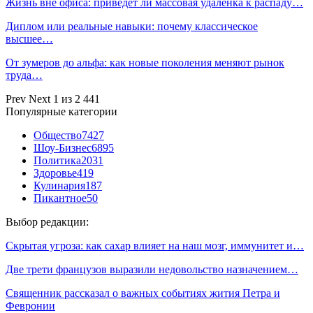
Жизнь вне офиса: приведет ли массовая удаленка к распаду…
Диплом или реальные навыки: почему классическое
высшее…
От зумеров до альфа: как новые поколения меняют рынок
труда…
Prev
Next
1 из 2 441
Популярные категории
Общество
7427
Шоу-Бизнес
6895
Политика
2031
Здоровье
419
Кулинария
187
Пикантное
50
Выбор редакции:
Скрытая угроза: как сахар влияет на наш мозг, иммунитет и…
Две трети французов выразили недовольство назначением…
Священник рассказал о важных событиях жития Петра и
Февронии