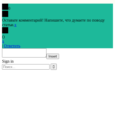
0
Оставьте комментарий! Напишите, что думаете по поводу
статьи.
x
(
)
x
|
Ответить
Insert
Sign in