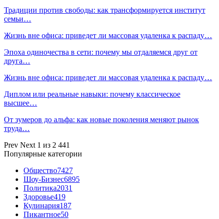
Традиции против свободы: как трансформируется институт
семьи…
Жизнь вне офиса: приведет ли массовая удаленка к распаду…
Эпоха одиночества в сети: почему мы отдаляемся друг от
друга…
Жизнь вне офиса: приведет ли массовая удаленка к распаду…
Диплом или реальные навыки: почему классическое
высшее…
От зумеров до альфа: как новые поколения меняют рынок
труда…
Prev
Next
1 из 2 441
Популярные категории
Общество
7427
Шоу-Бизнес
6895
Политика
2031
Здоровье
419
Кулинария
187
Пикантное
50