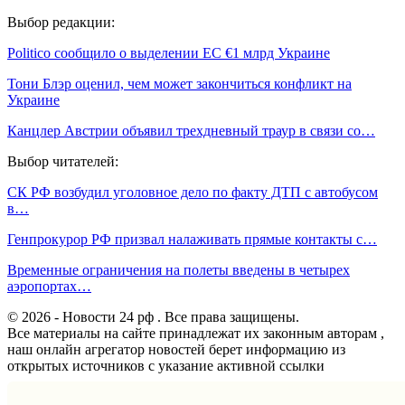
Выбор редакции:
Politiсo сообщило о выделении ЕС €1 млрд Украине
Тони Блэр оценил, чем может закончиться конфликт на
Украине
Канцлер Австрии объявил трехдневный траур в связи со…
Выбор читателей:
СК РФ возбудил уголовное дело по факту ДТП с автобусом
в…
Генпрокурор РФ призвал налаживать прямые контакты с…
Временные ограничения на полеты введены в четырех
аэропортах…
© 2026 - Новости 24 рф . Все права защищены.
Все материалы на сайте принадлежат их законным авторам ,
наш онлайн агрегатор новостей берет информацию из
открытых источников с указание активной ссылки