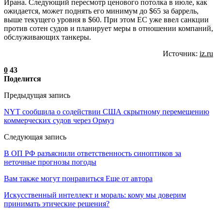
Ирана. Следующий пересмотр ценового потолка в июле, как
ожидается, может поднять его минимум до $65 за баррель,
выше текущего уровня в $60. При этом ЕС уже ввел санкции
против сотен судов и планирует меры в отношении компаний,
обслуживающих танкеры.
Источник:
iz.ru
0
43
Поделится
Предыдущая запись
NYT сообщила о содействии США скрытному перемещению
коммерческих судов через Ормуз
Следующая запись
В ОП РФ разъяснили ответственность синоптиков за
неточные прогнозы погоды
Вам также могут понравиться
Еще от автора
Искусственный интеллект и мораль: кому мы доверим
принимать этические решения?