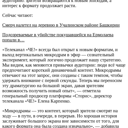
аудиторию: зрители возвращаются к новым эпизодам, а
интерес к формату продолжает расти.
Сейчас читают:
Смерч налетел на деревню в Учалинском районе Башкирии
Подозреваемые в убийстве покушавшейся на Ермолаева
попали в…
«Телеканал «ЧЕ!» всегда был открыт к новым форматам, и
выход вертикальных микродрам в эфир — сознательный
эксперимент, который логично продолжает нашу стратегию.
Мы видим, как меняются привычки аудитории: люди всё чаще
предпочитают короткий динамичный контент. Микродрамы
отвечают на этот запрос, они созданы с таким темпом, чтобы
удержать внимание с первой секунды. Теперь мы переносим
эту драматургию на большой экран, давая зрителям
возможность получить новый опыт», — отметила
генеральный продюсер платформы «Сторис», директор
телеканала «ЧЕ!» Елена Карпенко.
«Микродрамы — это контент, который зрители смотрят на
ходу — в пути, в очереди, в перерыв. Но хорошая история
заслуживает большого экрана вне зависимости от того, для
какого формата она была создана изначально», — добавила