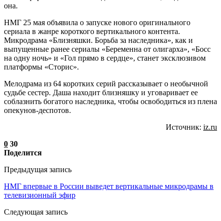
она.
НМГ 25 мая объявила о запуске нового оригинального
сериала в жанре короткого вертикального контента.
Микродрама «Близняшки. Борьба за наследника», как и
выпущенные ранее сериалы «Беременна от олигарха», «Босс
на одну ночь» и «Гол прямо в сердце», станет эксклюзивом
платформы «Сторис».
Мелодрама из 64 коротких серий рассказывает о необычной
судьбе сестер. Даша находит близняшку и уговаривает ее
соблазнить богатого наследника, чтобы освободиться из плена
опекунов-деспотов.
Источник:
iz.ru
0
30
Поделится
Предыдущая запись
НМГ впервые в России выведет вертикальные микродрамы в
телевизионный эфир
Следующая запись