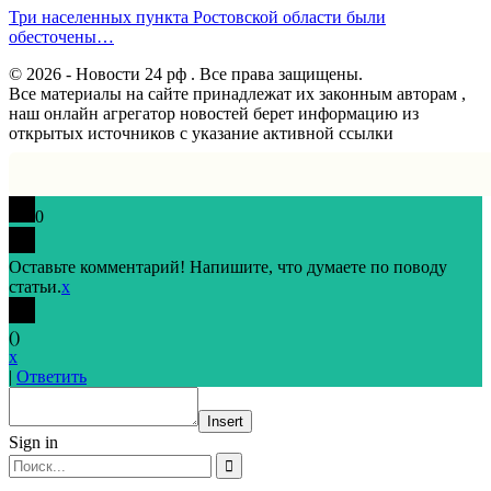
Три населенных пункта Ростовской области были
обесточены…
© 2026 - Новости 24 рф . Все права защищены.
Все материалы на сайте принадлежат их законным авторам ,
наш онлайн агрегатор новостей берет информацию из
открытых источников с указание активной ссылки
0
Оставьте комментарий! Напишите, что думаете по поводу
статьи.
x
(
)
x
|
Ответить
Insert
Sign in