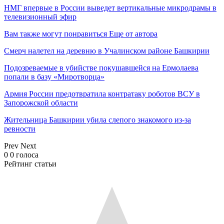
НМГ впервые в России выведет вертикальные микродрамы в
телевизионный эфир
Вам также могут понравиться
Еще от автора
Смерч налетел на деревню в Учалинском районе Башкирии
Подозреваемые в убийстве покушавшейся на Ермолаева
попали в базу «Миротворца»
Армия России предотвратила контратаку роботов ВСУ в
Запорожской области
Жительница Башкирии убила слепого знакомого из-за
ревности
Prev
Next
0
0
голоса
Рейтинг статьи