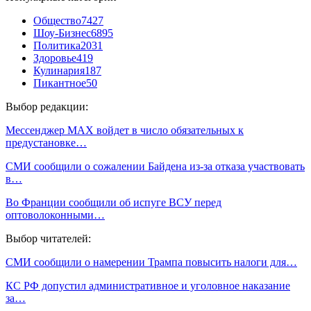
Общество
7427
Шоу-Бизнес
6895
Политика
2031
Здоровье
419
Кулинария
187
Пикантное
50
Выбор редакции:
Мессенджер MAX войдет в число обязательных к
предустановке…
СМИ сообщили о сожалении Байдена из-за отказа участвовать
в…
Во Франции сообщили об испуге ВСУ перед
оптоволоконными…
Выбор читателей:
СМИ сообщили о намерении Трампа повысить налоги для…
КС РФ допустил административное и уголовное наказание
за…