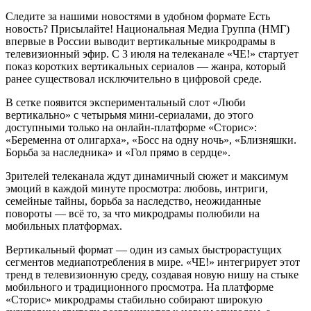
Следите за нашими новостями в удобном формате Есть
новость? Присылайте! Национальная Медиа Группа (НМГ)
впервые в России выводит вертикальные микродрамы в
телевизионный эфир. С 3 июля на телеканале «ЧЕ!» стартует
показ коротких вертикальных сериалов — жанра, который
ранее существовал исключительно в цифровой среде.
В сетке появится экспериментальный слот «Люби
вертикально» с четырьмя мини-сериалами, до этого
доступными только на онлайн-платформе «Сторис»:
«Беременна от олигарха», «Босс на одну ночь», «Близняшки.
Борьба за наследника» и «Гол прямо в сердце».
Зрителей телеканала ждут динамичный сюжет и максимум
эмоций в каждой минуте просмотра: любовь, интриги,
семейные тайны, борьба за наследство, неожиданные
повороты — всё то, за что микродрамы полюбили на
мобильных платформах.
Вертикальный формат — один из самых быстрорастущих
сегментов медиапотребления в мире. «ЧЕ!» интегрирует этот
тренд в телевизионную среду, создавая новую нишу на стыке
мобильного и традиционного просмотра. На платформе
«Сторис» микродрамы стабильно собирают широкую