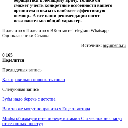
обращаться к лечащему врачу. Только он
сможет учесть конкретные особенности вашего
организма и оказать наиболее эффективную
помощь. А все наши рекомендации носят
исключительно общий характер.
Поделиться Поделиться ВКонтакте Telegram Whatsapp
Одноклассники Cсылка
Источник:
argumenti.ru
0
165
Поделится
Предыдущая запись
Как правильно полоскать горло
Следующая запись
Зубы надо беречь с детства
Вам также могут понравиться
Еще от автора
Мифы об иммунитете: почему витамин С и чеснок не спасут
от сезонных простуд