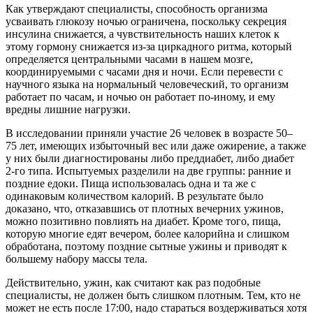
Как утверждают специалисты, способность организма
усваивать глюкозу ночью ограничена, поскольку секреция
инсулина снижается, а чувствительность наших клеток к
этому гормону снижается из-за циркадного ритма, который
определяется центральными часами в нашем мозге,
координируемыми с часами дня и ночи. Если перевести с
научного языка на нормальный человеческий, то организм
работает по часам, и ночью он работает по-иному, и ему
вредны лишние нагрузки.
В исследовании приняли участие 26 человек в возрасте 50–
75 лет, имеющих избыточный вес или даже ожирение, а также
у них были диагностированы либо преддиабет, либо диабет
2‑го типа. Испытуемых разделили на две группы: ранние и
поздние едоки. Пища использовалась одна и та же с
одинаковым количеством калорий. В результате было
доказано, что, отказавшись от плотных вечерних ужинов,
можно позитивно повлиять на диабет. Кроме того, пища,
которую многие едят вечером, более калорийна и слишком
обработана, поэтому поздние сытные ужины и приводят к
большему набору массы тела.
Действительно, ужин, как считают как раз подобные
специалисты, не должен быть слишком плотным. Тем, кто не
может не есть после 17:00, надо стараться воздерживаться хотя