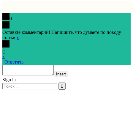
0
Оставьте комментарий! Напишите, что думаете по поводу
статьи.
x
(
)
x
|
Ответить
Insert
Sign in