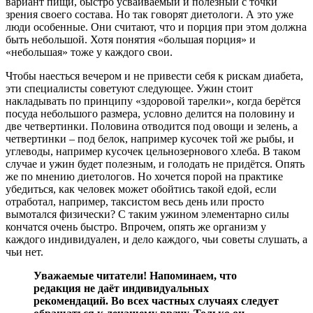
вариант пищи, быстро усваиваемый и полезный с точки
зрения своего состава. Но так говорят диетологи. А это уже
люди особенные. Они считают, что и порция при этом должна
быть небольшой. Хотя понятия «большая порция» и
«небольшая» тоже у каждого свои.
Чтобы наесться вечером и не привести себя к рискам диабета,
эти специалисты советуют следующее. Ужин стоит
накладывать по принципу «здоровой тарелки», когда берётся
посуда небольшого размера, условно делится на половину и
две четвертинки. Половина отводится под овощи и зелень, а
четвертинки – под белок, например кусочек той же рыбы, и
углеводы, например кусочек цельнозернового хлеба. В таком
случае и ужин будет полезным, и голодать не придётся. Опять
же по мнению диетологов. Но хочется порой на практике
убедиться, как человек может обойтись такой едой, если
отработал, например, таксистом весь день или просто
вымотался физически? С таким ужином элементарно силы
кончатся очень быстро. Впрочем, опять же организм у
каждого индивидуален, и дело каждого, чьи советы слушать, а
чьи нет.
Уважаемые читатели! Напоминаем, что
редакция не даёт индивидуальных
рекомендаций. Во всех частных случаях следует