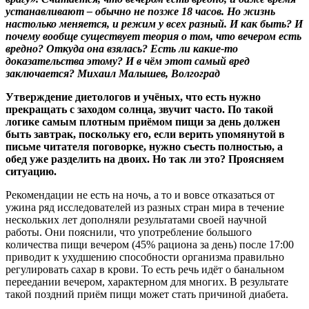
устанавливают – обычно не позже 18 часов. Но жизнь
настолько меняется, и режим у всех разный. И как быть? И
почему вообще существует теория о том, что вечером есть
вредно? Откуда она взялась? Есть ли какие-то
доказательства этому? И в чём этот самый вред
заключается? Михаил Малышев, Волгоград
Утверждение диетологов и учёных, что есть нужно
прекращать с заходом солнца, звучит часто. По такой
логике самым плотным приёмом пищи за день должен
быть завтрак, поскольку его, если верить упомянутой в
письме читателя поговорке, нужно съесть полностью, а
обед уже разделить на двоих. Но так ли это? Проясняем
ситуацию.
Рекомендации не есть на ночь, а то и вовсе отказаться от
ужина ряд исследователей из разных стран мира в течение
нескольких лет дополняли результатами своей научной
работы. Они пояснили, что употребление большого
количества пищи вечером (45% рациона за день) после 17:00
приводит к ухудшению способности организма правильно
регулировать сахар в крови. То есть речь идёт о банальном
переедании вечером, характерном для многих. В результате
такой поздний приём пищи может стать причиной диабета.