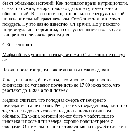
бы от обильных застолий. Как поясняют врачи-нутрициологи,
фраза про ужин, который надо отдать врагу, имеет много
обоснований. В частности, то, что не надо перегружать свой
пищеварительный тракт вечером. Особенно тем, кто хочет
похудеть. Ну это давно известно. От врачей. Но у каждого
индивидуальный организм, и есть устоявшийся только для
конкретного человека режим дня.
Сейчас читают:
Мифы об иммунитете: почему витамин С и чеснок не спасут
от…
Чек-ап после тридцати: какие анализы нужно сдавать…
И как, например, быть с тем, что многие люди просто
физически не успевают поужинать до 17:00 из-за того, что
работают до 18:00, а то и позже?
Медики считают, что голодная смерть от вечернего
недоедания им не грозит. Речь, по их утверждениям, идёт про
то, что не надо есть совсем поздно на ночь и слишком
обильно. На ужин, который может быть у работающего
человека и после пяти вечера, хорошо подойдёт рыба с
овощами. Оптимально – приготовленная на пару. Это лёгкий