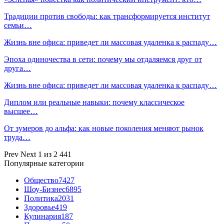
Традиции против свободы: как трансформируется институт
семьи…
Жизнь вне офиса: приведет ли массовая удаленка к распаду…
Эпоха одиночества в сети: почему мы отдаляемся друг от
друга…
Жизнь вне офиса: приведет ли массовая удаленка к распаду…
Диплом или реальные навыки: почему классическое
высшее…
От зумеров до альфа: как новые поколения меняют рынок
труда…
Prev
Next
1 из 2 441
Популярные категории
Общество
7427
Шоу-Бизнес
6895
Политика
2031
Здоровье
419
Кулинария
187