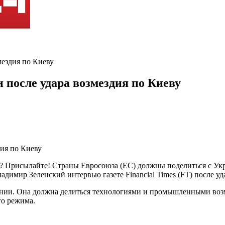
мездия по Киеву
 после удара возмездия по Киеву
ь? Присылайте! Страны Евросоюза (ЕС) должны поделиться с У
димир Зеленский интервью газете Financial Times (FT) после уд
ении. Она должна делиться технологиями и промышленными возмо
го режима.