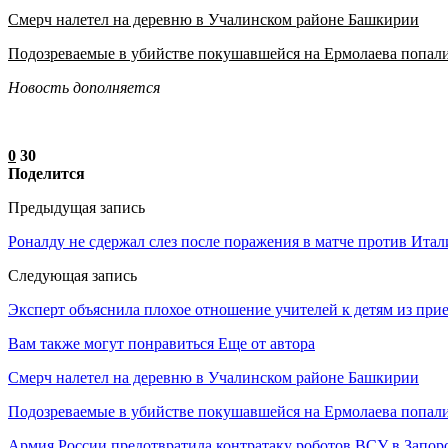
Смерч налетел на деревню в Учалинском районе Башкирии
Подозреваемые в убийстве покушавшейся на Ермолаева попал
Новость дополняется
0
30
Поделится
Предыдущая запись
Роналду не сдержал слез после поражения в матче против Ита
Следующая запись
Эксперт объяснила плохое отношение учителей к детям из при
Вам также могут понравиться
Еще от автора
Смерч налетел на деревню в Учалинском районе Башкирии
Подозреваемые в убийстве покушавшейся на Ермолаева попали
Армия России предотвратила контратаку роботов ВСУ в Запор