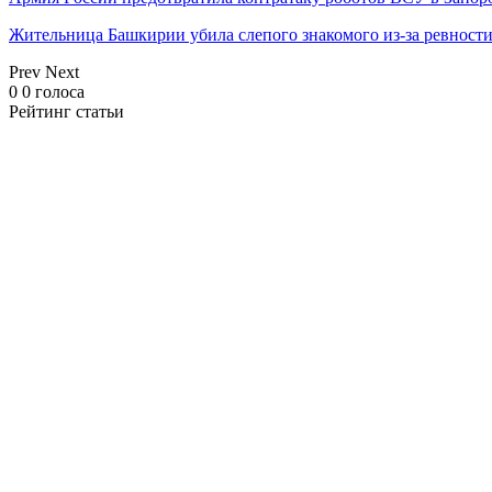
Жительница Башкирии убила слепого знакомого из-за ревност
Prev
Next
0
0
голоса
Рейтинг статьи