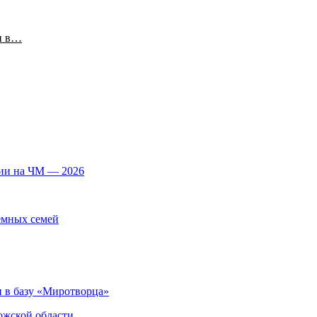
и в…
лии на ЧМ — 2026
емных семей
 в базу «Миротворца»
ожской области