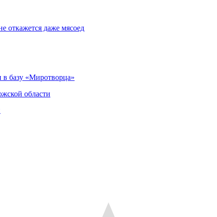
не откажется даже мясоед
 в базу «Миротворца»
ожской области
и