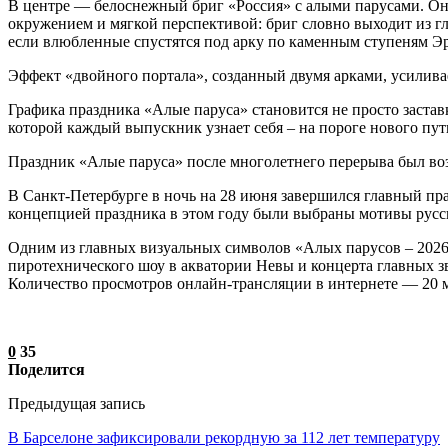
В центре — белоснежный бриг «Россия» с алыми парусами. Он 
окружением и мягкой перспективой: бриг словно выходит из г
если влюбленные спустятся под арку по каменным ступеням Эрм
Эффект «двойного портала», созданный двумя арками, усиливае
Графика праздника «Алые паруса» становится не просто застав
которой каждый выпускник узнает себя – на пороге нового пут
Праздник «Алые паруса» после многолетнего перерыва был во
В Санкт-Петербурге в ночь на 28 июня завершился главный п
концепцией праздника в этом году были выбраны мотивы русск
Одним из главных визуальных символов «Алых парусов – 2026»
пиротехнического шоу в акватории Невы и концерта главных з
Количество просмотров онлайн-трансляции в интернете — 20 
0
35
Поделится
Предыдущая запись
В Барселоне зафиксировали рекордную за 112 лет температуру