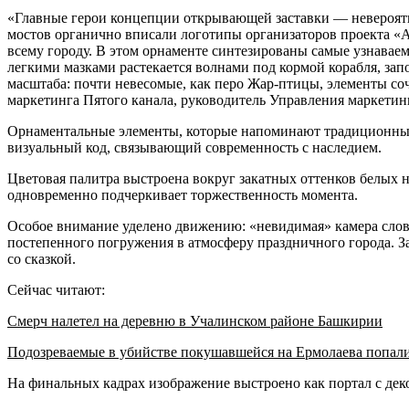
«Главные герои концепции открывающей заставки — невероятн
мостов органично вписали логотипы организаторов проекта «
всему городу. В этом орнаменте синтезированы самые узнава
легкими мазками растекается волнами под кормой корабля, зап
масштаба: почти невесомые, как перо Жар-птицы, элементы с
маркетинга Пятого канала, руководитель Управления маркетин
Орнаментальные элементы, которые напоминают традиционные 
визуальный код, связывающий современность с наследием.
Цветовая палитра выстроена вокруг закатных оттенков белых 
одновременно подчеркивает торжественность момента.
Особое внимание уделено движению: «невидимая» камера словно
постепенного погружения в атмосферу праздничного города. За
со сказкой.
Сейчас читают:
Смерч налетел на деревню в Учалинском районе Башкирии
Подозреваемые в убийстве покушавшейся на Ермолаева попал
На финальных кадрах изображение выстроено как портал с де