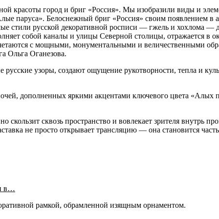
ой красоты город и бриг «Россия». Мы изобразили виды и элеме
Алые паруса». Белоснежный бриг «Россия» своим появлением в
емые стили русской декоративной росписи — гжель и хохлома —
олняет собой каналы и улицы Северной столицы, отражается в о
очетаются с мощными, монументальными и величественными обра
га Ольга Оганезова.
русские узоры, создают ощущение рукотворности, тепла и куль
ночей, дополненных яркими акцентами ключевого цвета «Алых п
 скользит сквозь пространство и вовлекает зрителя внутрь прои
ставка не просто открывает трансляцию — она становится частью
и в…
коративной рамкой, обрамленной изящным орнаментом.