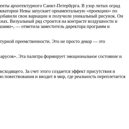
нты архитектурного Санкт-Петербурга. В узор литых оград
 акватории Невы запускает орнаментальную «проекцию» по
 добавили свои вариации и получили уникальный рисунок. Он
кнах. Визуальный ряд строится на контрасте воздушности и
зами», — отметила заместитель директора программ и
турной преемственности. Это не просто декор — это
арусов». Эта палитра формирует эмоциональное состояние и
сходящего. За счет этого создается эффект присутствия и
 повествования и вводит в мир, где реальность переплетается