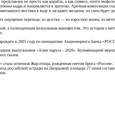
представлен не просто как корабль, а как символ, почти мифол
лубины кадра и направляется к зрителю. Арочная композиция со
итажного мостика к воде и загадают желания, их союз будет до
т ощущение перехода: из детства — во взрослую жизнь, из мечт
кой, а полноценным визуальным манифестом. Это история о мечте
и.
зрожден в 2005 году по инициативе Акционерного Банка «РОСС
раздник выпускников «Алые паруса – 2026». Кульминацией меро
их сказок.
 стала огненная Жар-птица, рожденная светом брига «Россия».
везд российской эстрады на Дворцовой площади 27 июня состави
млн.