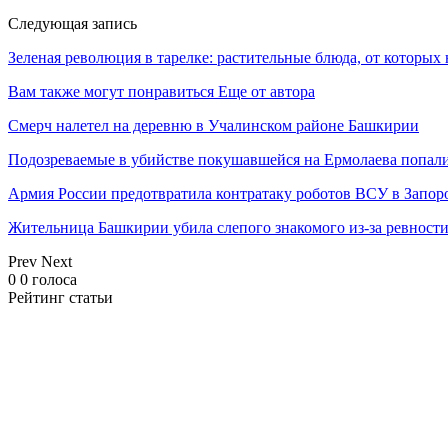
Следующая запись
Зеленая революция в тарелке: растительные блюда, от которых 
Вам также могут понравиться
Еще от автора
Смерч налетел на деревню в Учалинском районе Башкирии
Подозреваемые в убийстве покушавшейся на Ермолаева попали
Армия России предотвратила контратаку роботов ВСУ в Запор
Жительница Башкирии убила слепого знакомого из-за ревност
Prev
Next
0
0
голоса
Рейтинг статьи