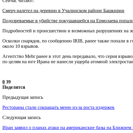
Сейчас читают:
Смерч налетел на деревню в Учалинском районе Башкирии
Подозреваемые в убийстве покушавшейся на Ермолаева попал
Подробностей и происшествии и возможных разрушениях на зе
Осколки снарядов, по сообщению IRIB, ранее также попали в 
около 10 взрывов.
Агентство Mehr ранее в этот день передавало, что серия взр
по целям на юге Ирана не нанесли ущерба атомной электроста
0
39
Поделится
Предыдущая запись
Рестораны стали сокращать меню из-за роста издержек
Следующая запись
Иран заявил о планах атаки на американские базы на Ближнем