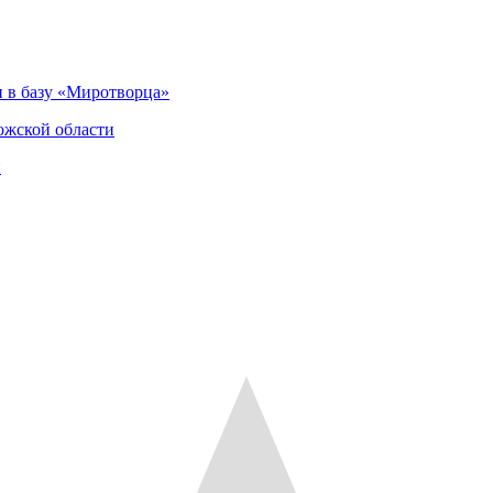
 в базу «Миротворца»
ожской области
и