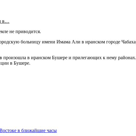
и в…
мле не приводится.
городскую больницу имени Имама Али в иранском городе Чабаха
ывов произошла в иранском Бушере и прилегающих к нему район
нции в Бушере.
 Востоке в ближайшие часы