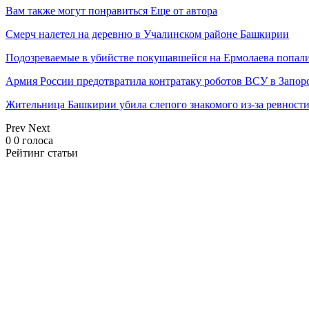
Вам также могут понравиться
Еще от автора
Смерч налетел на деревню в Учалинском районе Башкирии
Подозреваемые в убийстве покушавшейся на Ермолаева попали
Армия России предотвратила контратаку роботов ВСУ в Запор
Жительница Башкирии убила слепого знакомого из-за ревност
Prev
Next
0
0
голоса
Рейтинг статьи