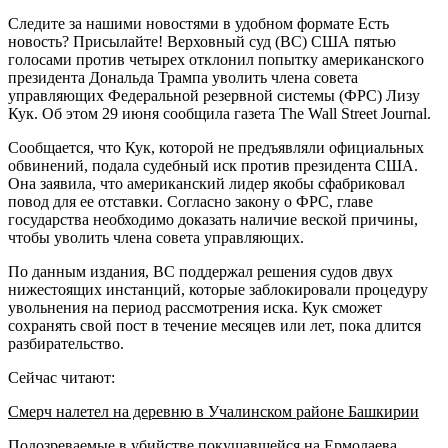
Следите за нашими новостями в удобном формате Есть
новость? Присылайте! Верховный суд (ВС) США пятью
голосами против четырех отклонил попытку американского
президента Дональда Трампа уволить члена совета
управляющих Федеральной резервной системы (ФРС) Лизу
Кук. Об этом 29 июня сообщила газета The Wall Street Journal.
Сообщается, что Кук, которой не предъявляли официальных
обвинений, подала судебный иск против президента США.
Она заявила, что американский лидер якобы сфабриковал
повод для ее отставки. Согласно закону о ФРС, главе
государства необходимо доказать наличие веской причины,
чтобы уволить члена совета управляющих.
По данным издания, ВС поддержал решения судов двух
нижестоящих инстанций, которые заблокировали процедуру
увольнения на период рассмотрения иска. Кук сможет
сохранять свой пост в течение месяцев или лет, пока длится
разбирательство.
Сейчас читают:
Смерч налетел на деревню в Учалинском районе Башкирии
Подозреваемые в убийстве покушавшейся на Ермолаева