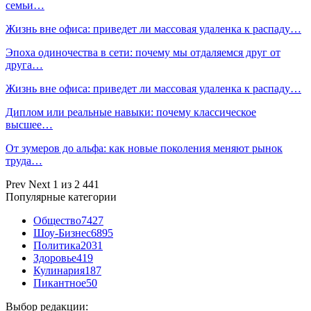
семьи…
Жизнь вне офиса: приведет ли массовая удаленка к распаду…
Эпоха одиночества в сети: почему мы отдаляемся друг от
друга…
Жизнь вне офиса: приведет ли массовая удаленка к распаду…
Диплом или реальные навыки: почему классическое
высшее…
От зумеров до альфа: как новые поколения меняют рынок
труда…
Prev
Next
1 из 2 441
Популярные категории
Общество
7427
Шоу-Бизнес
6895
Политика
2031
Здоровье
419
Кулинария
187
Пикантное
50
Выбор редакции: