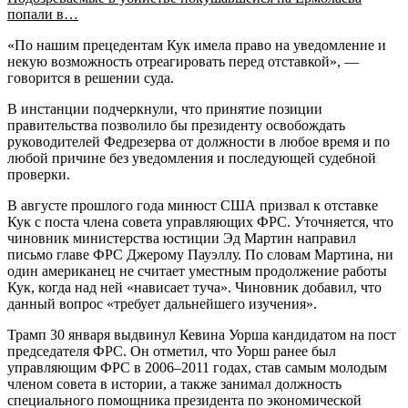
попали в…
«По нашим прецедентам Кук имела право на уведомление и
некую возможность отреагировать перед отставкой», —
говорится в решении суда.
В инстанции подчеркнули, что принятие позиции
правительства позволило бы президенту освобождать
руководителей Федрезерва от должности в любое время и по
любой причине без уведомления и последующей судебной
проверки.
В августе прошлого года минюст США призвал к отставке
Кук с поста члена совета управляющих ФРС. Уточняется, что
чиновник министерства юстиции Эд Мартин направил
письмо главе ФРС Джерому Пауэллу. По словам Мартина, ни
один американец не считает уместным продолжение работы
Кук, когда над ней «нависает туча». Чиновник добавил, что
данный вопрос «требует дальнейшего изучения».
Трамп 30 января выдвинул Кевина Уорша кандидатом на пост
председателя ФРС. Он отметил, что Уорш ранее был
управляющим ФРС в 2006–2011 годах, став самым молодым
членом совета в истории, а также занимал должность
специального помощника президента по экономической