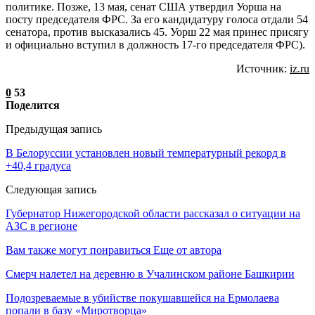
политике. Позже, 13 мая, сенат США утвердил Уорша на
посту председателя ФРС. За его кандидатуру голоса отдали 54
сенатора, против высказались 45. Уорш 22 мая принес присягу
и официально вступил в должность 17-го председателя ФРС).
Источник:
iz.ru
0
53
Поделится
Предыдущая запись
В Белоруссии установлен новый температурный рекорд в
+40,4 градуса
Следующая запись
Губернатор Нижегородской области рассказал о ситуации на
АЗС в регионе
Вам также могут понравиться
Еще от автора
Смерч налетел на деревню в Учалинском районе Башкирии
Подозреваемые в убийстве покушавшейся на Ермолаева
попали в базу «Миротворца»