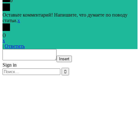
0
Оставьте комментарий! Напишите, что думаете по поводу
статьи.
x
(
)
x
|
Ответить
Insert
Sign in