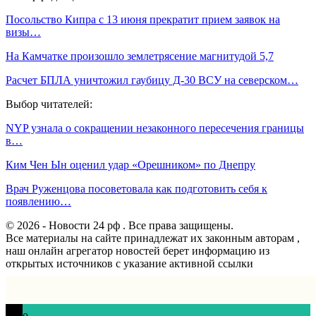
Посольство Кипра с 13 июня прекратит прием заявок на
визы…
На Камчатке произошло землетрясение магнитудой 5,7
Расчет БПЛА уничтожил гаубицу Д-30 ВСУ на северском…
Выбор читателей:
NYP узнала о сокращении незаконного пересечения границы
в…
Ким Чен Ын оценил удар «Орешником» по Днепру
Врач Руженцова посоветовала как подготовить себя к
появлению…
© 2026 - Новости 24 рф . Все права защищены.
Все материалы на сайте принадлежат их законным авторам ,
наш онлайн агрегатор новостей берет информацию из
открытых источников с указание активной ссылки