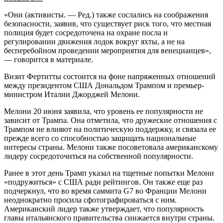
«Они (активисты. — Ред.) также сослались на соображения
безопасности, заявив, что существует риск того, что местная
полиция будет сосредоточена на охране посла и
регулировании движения лодок вокруг яхты, а не на
бесперебойном проведении мероприятия для венецианцев»,
— говорится в материале.
Визит Фертитты состоится на фоне напряженных отношений
между президентом США Дональдом Трампом и премьер-
министром Италии Джорджей Мелони.
Мелони 20 июня заявила, что уровень ее популярности не
зависит от Трампа. Она отметила, что дружеские отношения с
Трампом не влияют на политическую поддержку, и связала ее
прежде всего со способностью защищать национальные
интересы страны. Мелони также посоветовала американскому
лидеру сосредоточиться на собственной популярности.
Ранее в этот день Трамп указал на тщетные попытки Мелони
«подружиться» с США ради рейтингов. Он также еще раз
подчеркнул, что во время саммита G7 во Франции Мелони
неоднократно просила сфотографироваться с ним.
Американский лидер также утверждает, что популярность
главы итальянского правительства снижается внутри страны.