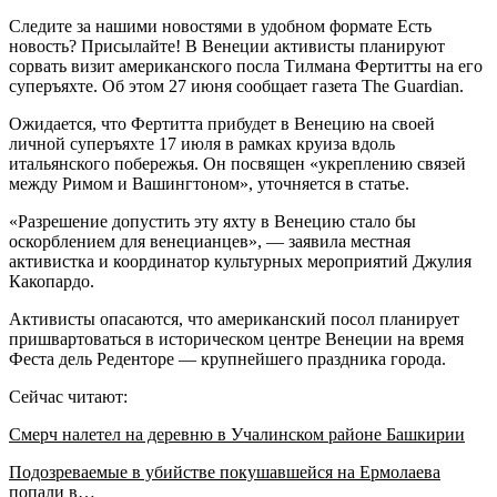
Следите за нашими новостями в удобном формате Есть
новость? Присылайте! В Венеции активисты планируют
сорвать визит американского посла Тилмана Фертитты на его
суперъяхте. Об этом 27 июня сообщает газета The Guardian.
Ожидается, что Фертитта прибудет в Венецию на своей
личной суперъяхте 17 июля в рамках круиза вдоль
итальянского побережья. Он посвящен «укреплению связей
между Римом и Вашингтоном», уточняется в статье.
«Разрешение допустить эту яхту в Венецию стало бы
оскорблением для венецианцев», — заявила местная
активистка и координатор культурных мероприятий Джулия
Какопардо.
Активисты опасаются, что американский посол планирует
пришвартоваться в историческом центре Венеции на время
Феста дель Реденторе — крупнейшего праздника города.
Сейчас читают:
Смерч налетел на деревню в Учалинском районе Башкирии
Подозреваемые в убийстве покушавшейся на Ермолаева
попали в…