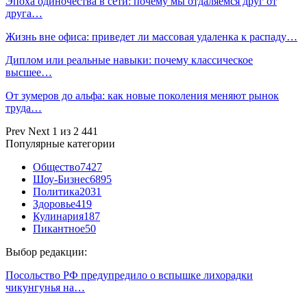
Эпоха одиночества в сети: почему мы отдаляемся друг от
друга…
Жизнь вне офиса: приведет ли массовая удаленка к распаду…
Диплом или реальные навыки: почему классическое
высшее…
От зумеров до альфа: как новые поколения меняют рынок
труда…
Prev
Next
1 из 2 441
Популярные категории
Общество
7427
Шоу-Бизнес
6895
Политика
2031
Здоровье
419
Кулинария
187
Пикантное
50
Выбор редакции:
Посольство РФ предупредило о вспышке лихорадки
чикунгунья на…