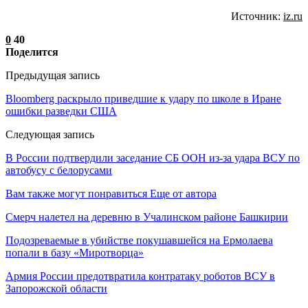
Источник:
iz.ru
0
40
Поделится
Предыдущая запись
Bloomberg раскрыло приведшие к удару по школе в Иране
ошибки разведки США
Следующая запись
В России подтвердили заседание СБ ООН из-за удара ВСУ по
автобусу с белорусами
Вам также могут понравиться
Еще от автора
Смерч налетел на деревню в Учалинском районе Башкирии
Подозреваемые в убийстве покушавшейся на Ермолаева
попали в базу «Миротворца»
Армия России предотвратила контратаку роботов ВСУ в
Запорожской области