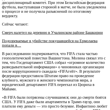
дисциплинарный комитет. При этом Бельгийская федерация
футбола, выступавшая стороной в матче, не была уведомлена
о процессе и не получила разъяснений по итоговому
вердикту.
Сейчас читают:
Смерч налетел на деревню в Учалинском районе Башкирии
Подозреваемые в убийстве покушавшейся на Ермолаева
попали в…
В расследовании подчеркивается, что FIFA стала частью
геополитической повестки Вашингтона. Молина связал это с
тем, что Госдепартамент США собрал «огромное количество
разведывательной информации» о чиновниках организации
после коррупционного скандала «FIFAгейт». В результате
федерация предоставила Штатам право на проведение
клубного, мужского и женского чемпионатов мира, а
юридический департамент FIFA переехал из Цюриха в
Майами.
«В FIFA были потрясены случившимся; они до смерти боятся
США. У FIFA даже были апартаменты в Трамп-тауэр, они
платили ему деньги — это просто безумие. Инфантино любит