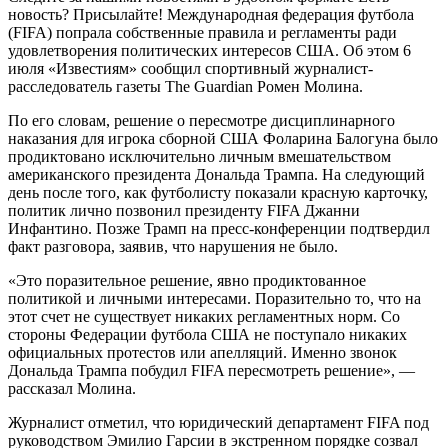
новость? Присылайте! Международная федерация футбола
(FIFA) попрала собственные правила и регламенты ради
удовлетворения политических интересов США. Об этом 6
июля «Известиям» сообщил спортивный журналист-
расследователь газеты The Guardian Ромен Молина.
По его словам, решение о пересмотре дисциплинарного
наказания для игрока сборной США Фоларина Балогуна было
продиктовано исключительно личным вмешательством
американского президента Дональда Трампа. На следующий
день после того, как футболисту показали красную карточку,
политик лично позвонил президенту FIFA Джанни
Инфантино. Позже Трамп на пресс-конференции подтвердил
факт разговора, заявив, что нарушения не было.
«Это поразительное решение, явно продиктованное
политикой и личными интересами. Поразительно то, что на
этот счет не существует никаких регламентных норм. Со
стороны Федерации футбола США не поступало никаких
официальных протестов или апелляций. Именно звонок
Дональда Трампа побудил FIFA пересмотреть решение», —
рассказал Молина.
Журналист отметил, что юридический департамент FIFA под
руководством Эмилио Гарсии в экстренном порядке созвал