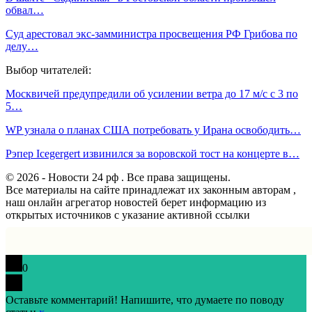
обвал…
Суд арестовал экс-замминистра просвещения РФ Грибова по
делу…
Выбор читателей:
Москвичей предупредили об усилении ветра до 17 м/с с 3 по
5…
WP узнала о планах США потребовать у Ирана освободить…
Рэпер Icegergert извинился за воровской тост на концерте в…
© 2026 - Новости 24 рф . Все права защищены.
Все материалы на сайте принадлежат их законным авторам ,
наш онлайн агрегатор новостей берет информацию из
открытых источников с указание активной ссылки
0
Оставьте комментарий! Напишите, что думаете по поводу