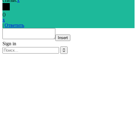
статьи.
x
(
)
x
|
Ответить
Insert
Sign in