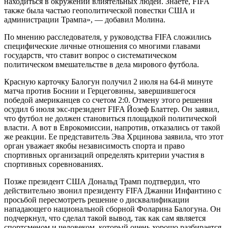
находиться в окружении влиятельных людей. Знаете, FIFA
также была частью геополитической повестки США и
администрации Трампа», — добавил Молина.
По мнению расследователя, у руководства FIFA сложились
специфические личные отношения со многими главами
государств, что ставит вопрос о систематическом
политическом вмешательстве в дела мирового футбола.
Красную карточку Балогун получил 2 июля на 64-й минуте
матча против Боснии и Герцеговины, завершившегося
победой американцев со счетом 2:0. Отмену этого решения
осудил 6 июля экс-президент FIFA Йозеф Блаттер. Он заявил,
что футбол не должен становиться площадкой политической
власти. А вот в Еврокомиссии, напротив, отказались от такой
же реакции. Ее представитель Эва Хрцинова заявила, что этот
орган уважает якобы независимость спорта и право
спортивных организаций определять критерии участия в
спортивных соревнованиях.
Позже президент США Дональд Трамп подтвердил, что
действительно звонил президенту FIFA Джанни Инфантино с
просьбой пересмотреть решение о дисквалификации
нападающего национальной сборной Фоларина Балогуна. Он
подчеркнул, что сделал такой вывод, так как сам является
спортсменом и человеком, который очень хорошо разбирается