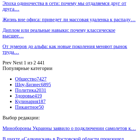
Эпоха одиночества в сети: почему мы отдаляемся друг от
друга…
Жизнь вне офиса: приведет ли массовая удаленка к распаду…
Диплом или реальные навыки: почему классическое
высшее…
От зумеров до альфа: как новые поколения меняют рынок
труда…
Prev
Next
1 из 2 441
Популярные категории
Общество
7427
Шоу-Бизнес
6895
Политика
2031
Здоровье
419
Кулинария
187
Пикантное
50
Выбор редакции:
Минобороны Украины заявило о подключении самолетов к…
В шахте «Садкинская» в Ростовской области произошел