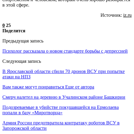
в этой сфере.
Источник:
iz.ru
0
25
Поделится
Предыдущая запись
Психолог рассказала о новом стандарте борьбы с депрессией
Следующая запись
В Ярославской области сбили 70 дронов ВСУ при попытке
атаки на НПЗ
Вам также могут понравиться
Еще от автора
Смерч налетел на деревню в Учалинском районе Башкирии
Подозреваемые в убийстве покушавшейся на Ермолаева
попали в базу «Миротворца»
Армия России предотвратила контратаку роботов ВСУ в
Запорожской области