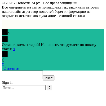
© 2026 - Новости 24 рф . Все права защищены.
Все материалы на сайте принадлежат их законным авторам ,
наш онлайн агрегатор новостей берет информацию из
открытых источников с указание активной ссылки
0
Оставьте комментарий! Напишите, что думаете по поводу
статьи.
x
(
)
x
|
Ответить
Insert
Sign in