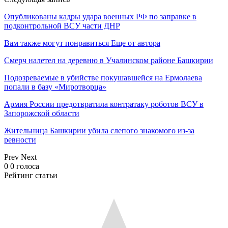
Опубликованы кадры удара военных РФ по заправке в
подконтрольной ВСУ части ДНР
Вам также могут понравиться
Еще от автора
Смерч налетел на деревню в Учалинском районе Башкирии
Подозреваемые в убийстве покушавшейся на Ермолаева
попали в базу «Миротворца»
Армия России предотвратила контратаку роботов ВСУ в
Запорожской области
Жительница Башкирии убила слепого знакомого из-за
ревности
Prev
Next
0
0
голоса
Рейтинг статьи