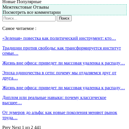
Новые
Популярные
Межтекстовые Отзывы
Посмотреть все комментарии
Самое читаемое :
«Зеленая» повестка как политический инструмент: кто…
Традиции против свободы: как трансформируется институт
семьи…
Жизнь вне офиса: приведет ли массовая удаленка к распаду…
Эпоха одиночества в сети: почему мы отдаляемся друг от
друга…
Жизнь вне офиса: приведет ли массовая удаленка к распаду…
Диплом или реальные навыки: почему классическое
высшее…
От зумеров до альфа: как новые поколения меняют рынок
труда…
Prev
Next
1 из 2 441