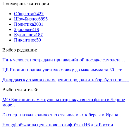
Популярные категории
Общество
7427
Шоу-Бизнес
6895
Политика
2031
Здоровье
419
Кулинария
187
Пикантное
50
Выбор редакции:
Пять человек пострадали при аварийной посадке самолета…
ЦБ Японии поднял учетную ставку до максимума за 30 лет
Джорджеску заявил о намерении продолжить борьбу за пост…
Выбор читателей:
МО Британии намекнуло на отправку своего флота в Черное
море…
Эксперт назвал количество стягиваемых к берегам Ирана…
Hongqi объявила цены нового лифтбэка H6 для России