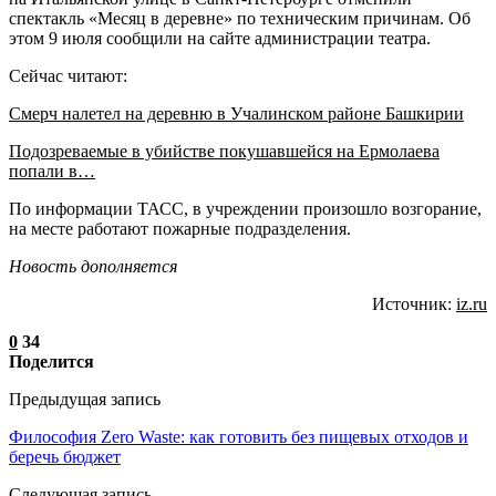
спектакль «Месяц в деревне» по техническим причинам. Об
этом 9 июля сообщили на сайте администрации театра.
Сейчас читают:
Смерч налетел на деревню в Учалинском районе Башкирии
Подозреваемые в убийстве покушавшейся на Ермолаева
попали в…
По информации ТАСС, в учреждении произошло возгорание,
на месте работают пожарные подразделения.
Новость дополняется
Источник:
iz.ru
0
34
Поделится
Предыдущая запись
Философия Zero Waste: как готовить без пищевых отходов и
беречь бюджет
Следующая запись