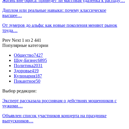
Жизнь вне офиса: приведет ли массовая удаленка к распаду…
Диплом или реальные навыки: почему классическое
высшее…
От зумеров до альфа: как новые поколения меняют рынок
труда…
Prev
Next
1 из 2 441
Популярные категории
Общество
7427
Шоу-Бизнес
6895
Политика
2031
Здоровье
419
Кулинария
187
Пикантное
50
Выбор редакции:
Эксперт рассказала россиянам о действиях мошенников с
чужими…
Объявлен список участников концерта на празднике
выпускников…