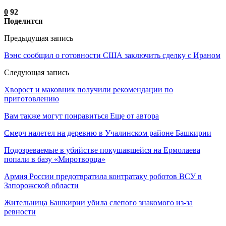
0
92
Поделится
Предыдущая запись
Вэнс сообщил о готовности США заключить сделку с Ираном
Следующая запись
Хворост и маковник получили рекомендации по
приготовлению
Вам также могут понравиться
Еще от автора
Смерч налетел на деревню в Учалинском районе Башкирии
Подозреваемые в убийстве покушавшейся на Ермолаева
попали в базу «Миротворца»
Армия России предотвратила контратаку роботов ВСУ в
Запорожской области
Жительница Башкирии убила слепого знакомого из-за
ревности