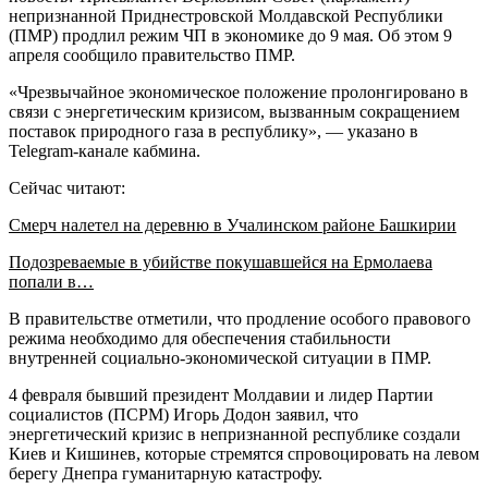
непризнанной Приднестровской Молдавской Республики
(ПМР) продлил режим ЧП в экономике до 9 мая. Об этом 9
апреля сообщило правительство ПМР.
«Чрезвычайное экономическое положение пролонгировано в
связи с энергетическим кризисом, вызванным сокращением
поставок природного газа в республику», — указано в
Telegram-канале кабмина.
Сейчас читают:
Смерч налетел на деревню в Учалинском районе Башкирии
Подозреваемые в убийстве покушавшейся на Ермолаева
попали в…
В правительстве отметили, что продление особого правового
режима необходимо для обеспечения стабильности
внутренней социально-экономической ситуации в ПМР.
4 февраля бывший президент Молдавии и лидер Партии
социалистов (ПСРМ) Игорь Додон заявил, что
энергетический кризис в непризнанной республике создали
Киев и Кишинев, которые стремятся спровоцировать на левом
берегу Днепра гуманитарную катастрофу.