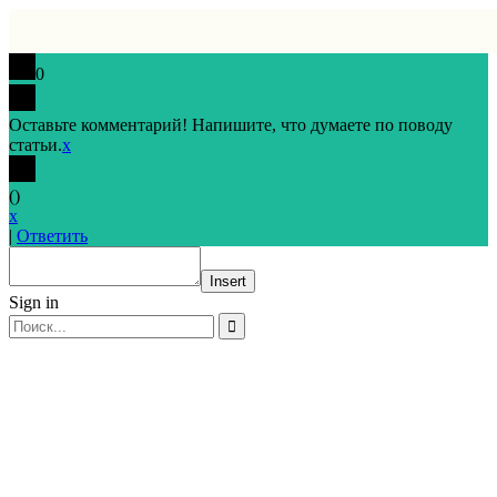
0
Оставьте комментарий! Напишите, что думаете по поводу
статьи.
x
(
)
x
|
Ответить
Insert
Sign in