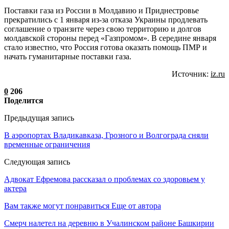
Поставки газа из России в Молдавию и Приднестровье
прекратились с 1 января из-за отказа Украины продлевать
соглашение о транзите через свою территорию и долгов
молдавской стороны перед «Газпромом». В середине января
стало известно, что Россия готова оказать помощь ПМР и
начать гуманитарные поставки газа.
Источник:
iz.ru
0
206
Поделится
Предыдущая запись
В аэропортах Владикавказа, Грозного и Волгограда сняли
временные ограничения
Следующая запись
Адвокат Ефремова рассказал о проблемах со здоровьем у
актера
Вам также могут понравиться
Еще от автора
Смерч налетел на деревню в Учалинском районе Башкирии