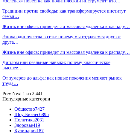
«Зеленая» повестка как политический инструмент: кто…
Традиции против свободы: как трансформируется институт
семьи…
Жизнь вне офиса: приведет ли массовая удаленка к распаду…
Эпоха одиночества в сети: почему мы отдаляемся друг от
друга…
Жизнь вне офиса: приведет ли массовая удаленка к распаду…
Диплом или реальные навыки: почему классическое
высшее…
От зумеров до альфа: как новые поколения меняют рынок
труда…
Prev
Next
1 из 2 441
Популярные категории
Общество
7427
Шоу-Бизнес
6895
Политика
2031
Здоровье
419
Кулинария
187