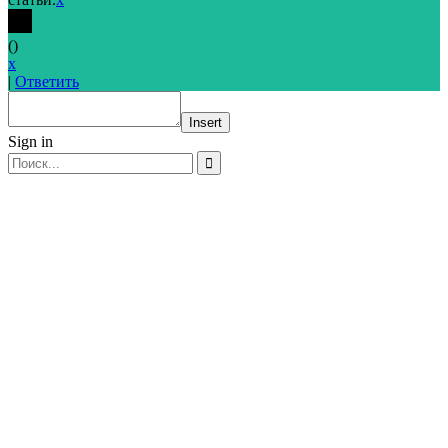
(
)
x
|
Ответить
Insert
Sign in