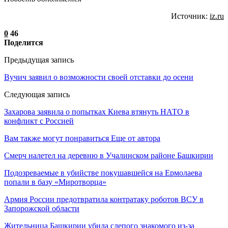
Источник:
iz.ru
0
46
Поделится
Предыдущая запись
Вучич заявил о возможности своей отставки до осени
Следующая запись
Захарова заявила о попытках Киева втянуть НАТО в
конфликт с Россией
Вам также могут понравиться
Еще от автора
Смерч налетел на деревню в Учалинском районе Башкирии
Подозреваемые в убийстве покушавшейся на Ермолаева
попали в базу «Миротворца»
Армия России предотвратила контратаку роботов ВСУ в
Запорожской области
Жительница Башкирии убила слепого знакомого из-за