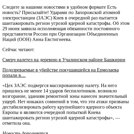
Следите за нашими новостями в удобном формате Есть
новость? Присылайте! Ударами по Запорожской атомной
электростанции (ЗАЭС) Киев в очередной раз пытается
шантажировать регион угрозой ядерной катастрофы. Об этом
29 июня заявила исполняющая обязанности постоянного
представителя России при Организации Объединенных
Наций (ООН) Анна Евстигнеева.
Сейчас читают:
Смерч налетел на деревню в Учалинском районе Башкирии
Подозреваемые в убийстве покушавшейся на Ермолаева
попали в…
«Цех ЗАЭС подвергся массированному налету. На него
пришлись не менее 14 ударов беспилотников. возникло
возгорание, зданиям ремонтной зоны нанесен значительный
ущерб. Нет никаких сомнений в том, что эти атаки призваны
дестабилизировать работу крупнейшего ядерного объекта
Европы и являются очередной попыткой Киева
шантажировать регион угрозой ядерной катастрофы», —
отметила она.
Новость дополняется