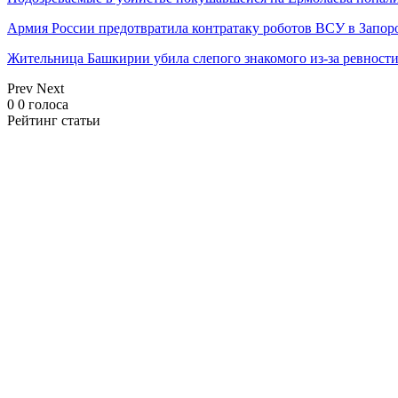
Армия России предотвратила контратаку роботов ВСУ в Запор
Жительница Башкирии убила слепого знакомого из-за ревност
Prev
Next
0
0
голоса
Рейтинг статьи