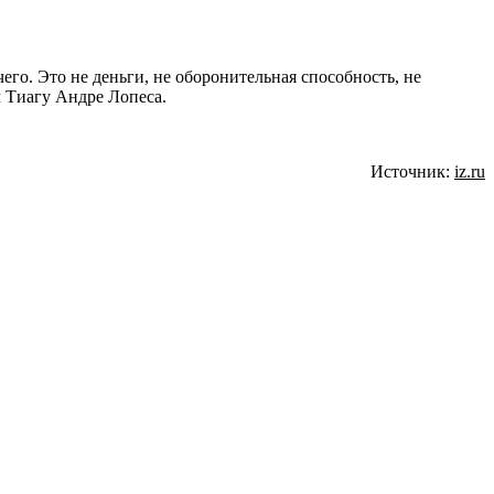
его. Это не деньги, не оборонительная способность, не
м Тиагу Андре Лопеса.
Источник:
iz.ru