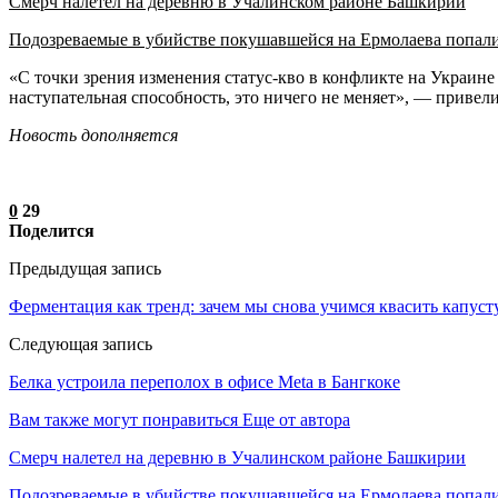
Смерч налетел на деревню в Учалинском районе Башкирии
Подозреваемые в убийстве покушавшейся на Ермолаева попал
«С точки зрения изменения статус-кво в конфликте на Украине 
наступательная способность, это ничего не меняет», — приве
Новость дополняется
0
29
Поделится
Предыдущая запись
Ферментация как тренд: зачем мы снова учимся квасить капуст
Следующая запись
Белка устроила переполох в офисе Meta в Бангкоке
Вам также могут понравиться
Еще от автора
Смерч налетел на деревню в Учалинском районе Башкирии
Подозреваемые в убийстве покушавшейся на Ермолаева попали