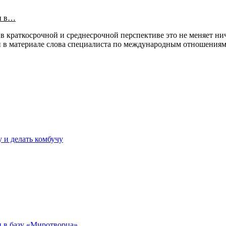
и в…
в краткосрочной и среднесрочной перспективе это не меняет нич
ли в материале слова специалиста по международным отношения
у и делать комбучу
 в базу «Миротворца»