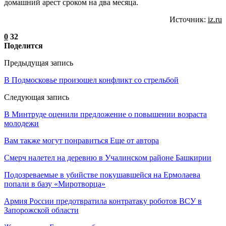
домашний арест сроком на два месяца.
Источник:
iz.ru
0
32
Поделится
Предыдущая запись
В Подмосковье произошел конфликт со стрельбой
Следующая запись
В Минтруде оценили предложение о повышении возраста
молодежи
Вам также могут понравиться
Еще от автора
Смерч налетел на деревню в Учалинском районе Башкирии
Подозреваемые в убийстве покушавшейся на Ермолаева
попали в базу «Миротворца»
Армия России предотвратила контратаку роботов ВСУ в
Запорожской области