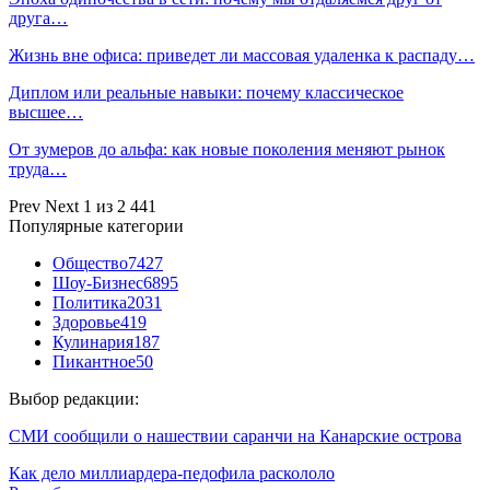
друга…
Жизнь вне офиса: приведет ли массовая удаленка к распаду…
Диплом или реальные навыки: почему классическое
высшее…
От зумеров до альфа: как новые поколения меняют рынок
труда…
Prev
Next
1 из 2 441
Популярные категории
Общество
7427
Шоу-Бизнес
6895
Политика
2031
Здоровье
419
Кулинария
187
Пикантное
50
Выбор редакции:
СМИ сообщили о нашествии саранчи на Канарские острова
Как дело миллиардера-педофила раскололо