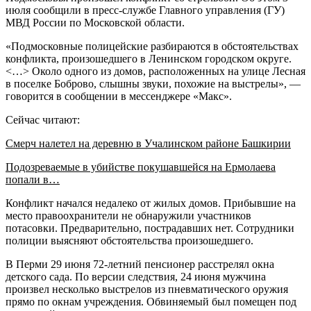
июля сообщили в пресс-службе Главного управления (ГУ)
МВД России по Московской области.
«Подмосковные полицейские разбираются в обстоятельствах
конфликта, произошедшего в Ленинском городском округе.
<…> Около одного из домов, расположенных на улице Лесная
в поселке Боброво, слышны звуки, похожие на выстрелы», —
говорится в сообщении в мессенджере «Макс».
Сейчас читают:
Смерч налетел на деревню в Учалинском районе Башкирии
Подозреваемые в убийстве покушавшейся на Ермолаева
попали в…
Конфликт начался недалеко от жилых домов. Прибывшие на
место правоохранители не обнаружили участников
потасовки. Предварительно, пострадавших нет. Сотрудники
полиции выясняют обстоятельства произошедшего.
В Перми 29 июня 72-летний пенсионер расстрелял окна
детского сада. По версии следствия, 24 июня мужчина
произвел несколько выстрелов из пневматического оружия
прямо по окнам учреждения. Обвиняемый был помещен под