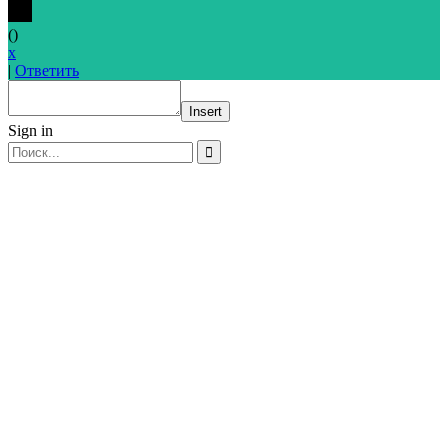
(
)
x
|
Ответить
Insert
Sign in