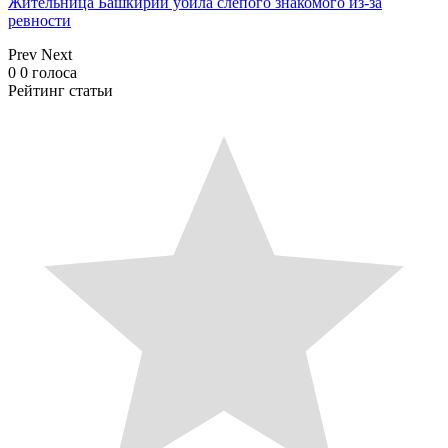
Жительница Башкирии убила слепого знакомого из-за
ревности
Prev
Next
0
0
голоса
Рейтинг статьи