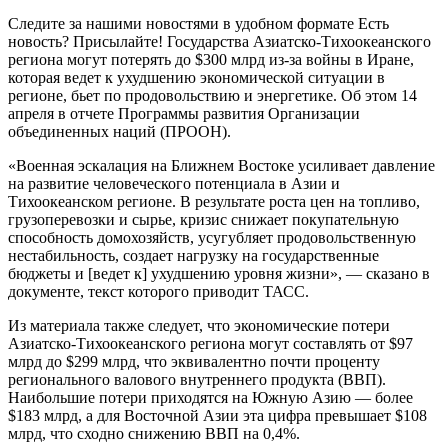
Следите за нашими новостями в удобном формате Есть
новость? Присылайте! Государства Азиатско-Тихоокеанского
региона могут потерять до $300 млрд из-за войны в Иране,
которая ведет к ухудшению экономической ситуации в
регионе, бьет по продовольствию и энергетике. Об этом 14
апреля в отчете Программы развития Организации
объединенных наций (ПРООН).
«Военная эскалация на Ближнем Востоке усиливает давление
на развитие человеческого потенциала в Азии и
Тихоокеанском регионе. В результате роста цен на топливо,
грузоперевозки и сырье, кризис снижает покупательную
способность домохозяйств, усугубляет продовольственную
нестабильность, создает нагрузку на государственные
бюджеты и [ведет к] ухудшению уровня жизни», — сказано в
документе, текст которого приводит ТАСС.
Из материала также следует, что экономические потери
Азиатско-Тихоокеанского региона могут составлять от $97
млрд до $299 млрд, что эквивалентно почти проценту
регионального валового внутреннего продукта (ВВП).
Наибольшие потери приходятся на Южную Азию — более
$183 млрд, а для Восточной Азии эта цифра превышает $108
млрд, что сходно снижению ВВП на 0,4%.