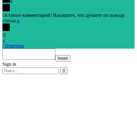
0
Оставьте комментарий! Напишите, что думаете по поводу
статьи.
x
(
)
x
|
Ответить
Insert
Sign in