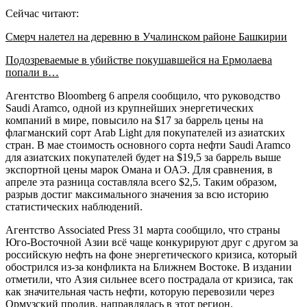
Сейчас читают:
Смерч налетел на деревню в Учалинском районе Башкирии
Подозреваемые в убийстве покушавшейся на Ермолаева
попали в…
Агентство Bloomberg 6 апреля сообщило, что руководство
Saudi Aramco, одной из крупнейших энергетических
компаний в мире, повысило на $17 за баррель цены на
флагманский сорт Arab Light для покупателей из азиатских
стран. В мае стоимость основного сорта нефти Saudi Aramco
для азиатских покупателей будет на $19,5 за баррель выше
экспортной цены марок Омана и ОАЭ. Для сравнения, в
апреле эта разница составляла всего $2,5. Таким образом,
разрыв достиг максимального значения за всю историю
статистических наблюдений.
Агентство Associated Press 31 марта сообщило, что страны
Юго-Восточной Азии всё чаще конкурируют друг с другом за
российскую нефть на фоне энергетического кризиса, который
обострился из-за конфликта на Ближнем Востоке. В издании
отметили, что Азия сильнее всего пострадала от кризиса, так
как значительная часть нефти, которую перевозили через
Ормузский пролив, направлялась в этот регион.