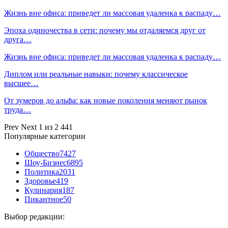
Жизнь вне офиса: приведет ли массовая удаленка к распаду…
Эпоха одиночества в сети: почему мы отдаляемся друг от
друга…
Жизнь вне офиса: приведет ли массовая удаленка к распаду…
Диплом или реальные навыки: почему классическое
высшее…
От зумеров до альфа: как новые поколения меняют рынок
труда…
Prev
Next
1 из 2 441
Популярные категории
Общество
7427
Шоу-Бизнес
6895
Политика
2031
Здоровье
419
Кулинария
187
Пикантное
50
Выбор редакции: