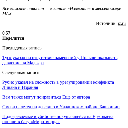
Все важные новости — в канале «Известия» в мессенджере
МАХ
Источник:
iz.ru
0
57
Поделится
Предыдущая запись
Туск указал на отсутствие намерений у Польши оказывать
давление на Мадьяра
Следующая запись
Рубио указал на сложность в урегулировании конфликта
Ливана и Израиля
Вам также могут понравиться
Еще от автора
Смерч налетел на деревню в Учалинском районе Башкирии
Подозреваемые в убийстве покушавшейся на Ермолаева
попали в базу «Миротворца»