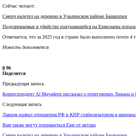
Сейчас читают:
Смерч налетел на деревню в Учалинском районе Башкирии
Подозреваемые в убийстве покушавшейся на Ермолаева попал
Отмечается, что за 2025 год в стране было выполнено почти 4 
Новость дополняется
0
96
Поделится
Предыдущая запись
Корреспондент Al Mayadeen рассказал о переговорах Ливана и
Следующая запись
Лавров назвал отношения РФ и КНР стабилизатором в мировы
Вам также могут понравиться
Еще от автора
Смерч налетел на деревню в Учалинском районе Башкирии