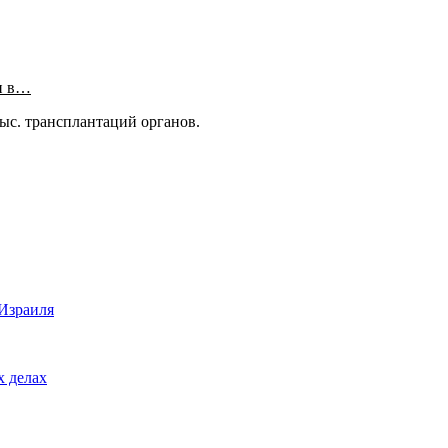
и в…
тыс. трансплантаций органов.
 Израиля
х делах