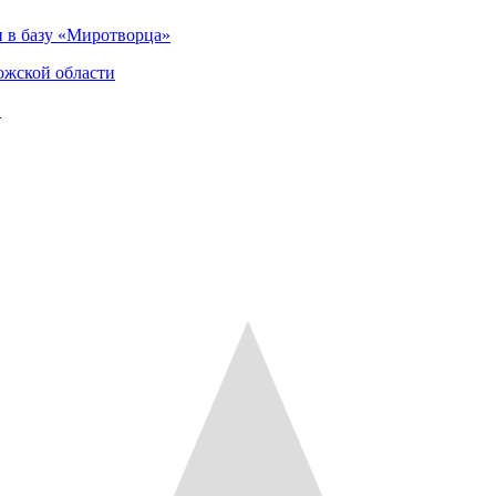
 в базу «Миротворца»
ожской области
и