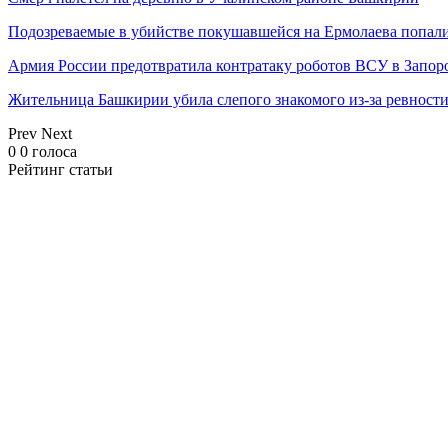
Подозреваемые в убийстве покушавшейся на Ермолаева попали
Армия России предотвратила контратаку роботов ВСУ в Запор
Жительница Башкирии убила слепого знакомого из-за ревност
Prev
Next
0
0
голоса
Рейтинг статьи