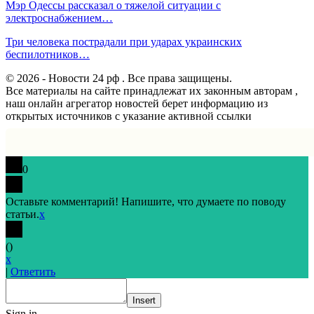
Мэр Одессы рассказал о тяжелой ситуации с
электроснабжением…
Три человека пострадали при ударах украинских
беспилотников…
© 2026 - Новости 24 рф . Все права защищены.
Все материалы на сайте принадлежат их законным авторам ,
наш онлайн агрегатор новостей берет информацию из
открытых источников с указание активной ссылки
0
Оставьте комментарий! Напишите, что думаете по поводу
статьи.
x
(
)
x
|
Ответить
Insert
Sign in