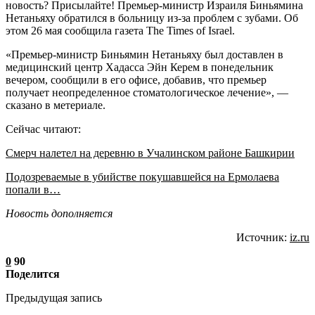
новость? Присылайте! Премьер-министр Израиля Биньямина
Нетаньяху обратился в больницу из-за проблем с зубами. Об
этом 26 мая сообщила газета The Times of Israel.
«Премьер-министр Биньямин Нетаньяху был доставлен в
медицинский центр Хадасса Эйн Керем в понедельник
вечером, сообщили в его офисе, добавив, что премьер
получает неопределенное стоматологическое лечение», —
сказано в метериале.
Сейчас читают:
Смерч налетел на деревню в Учалинском районе Башкирии
Подозреваемые в убийстве покушавшейся на Ермолаева
попали в…
Новость дополняется
Источник:
iz.ru
0
90
Поделится
Предыдущая запись