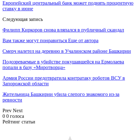
Европейский центральный банк может поднять процентную
ставку в июне
Следующая запись
Филипп Киркоров снова вляпался в публичный скандал
Вам также могут понравиться
Еще от автора
Смерч налетел на деревню в Учалинском районе Башкирии
Подозреваемые в убийстве покушавшейся на Ермолаева
попали в базу «Миротворца»
Армия России предотвратила контратаку роботов ВСУ в
Запорожской области
Жительница Башкирии убила слепого знакомого из-за
ревности
Prev
Next
0
0
голоса
Рейтинг статьи