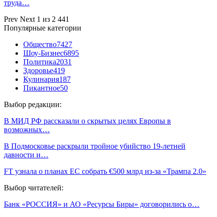
труда…
Prev
Next
1 из 2 441
Популярные категории
Общество
7427
Шоу-Бизнес
6895
Политика
2031
Здоровье
419
Кулинария
187
Пикантное
50
Выбор редакции:
В МИД РФ рассказали о скрытых целях Европы в
возможных…
В Подмосковье раскрыли тройное убийство 19-летней
давности и…
FT узнала о планах ЕС собрать €500 млрд из-за «Трампа 2.0»
Выбор читателей:
Банк «РОССИЯ» и АО «Ресурсы Биры» договорились о…