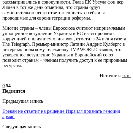
рассматривались в совокупности. Глава ЕК Урсула фон дер
Ляйен в тот же день отметила, что страны будут
самостоятельно нести ответственность за себя и за
проводимые для евроинтеграции реформы.
Многие страны – члены Евросоюза считают неприемлемым
упрощенное вступление Украины в ЕС из-за проблем с
коррупцией и влиянием олигархов, отметила 24 июня газета
The Telegraph. Премьер-министр Латвии Андрис Кулбергс в
интервью польскому телеканалу TVP WORLD заявил, что
ускоренное вступление Украины в Европейский союз
позволит странам – членам получить доступ к ее природным
ресурсам.
Источник:
iz.ru
0
54
Поделится
Предыдущая запись
Ереван не ответит на решение Израиля признать геноцид
армян
Следующая запись