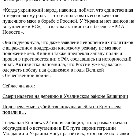
«Когда украинский народ, наконец, поймет, что единственная
отведенная ему роль — это использовать его в качестве
пушечного мяса в борьбе с Россией. У Украины нет шансов на
вступление в ЕС», — сказала активистка в беседе с «РИА
Новости».
Она подчеркнула, что даже заявления европейских политиков
с выражением поддержки киевскому режиму не меняют
положение дел. Килинч также предрекла Западу полный
провал в противостоянии с РФ, сославшись на исторический
опыт. Активистка напомнила, что России уже удавалось
одержать победу над фашизмом в годы Великой
Отечественной войны.
Сейчас читают:
Смерч налетел на деревню в Учалинском районе Башкирии
Подозреваемые в убийстве покушавшейся на Ермолаева
попали в…
Телеканал Euronews 22 июня сообщил, что в рамках начала
обсуждений о вступлении в ЕС пути евроинтеграции
Молдавии и Украины могут разойтись, хотя ранее их заявки