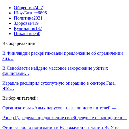
Общество
7427
Шоу-Бизнес
6895
Политика
2031
Здоровье
419
Кулинария
187
Пикантное
50
Выбор редакции:
В Финляндии раскритиковали предложение об ограничении
виз…
В Ленобласти найдено массовое захоронение убитых
фашистами…
Израиль расширил сухопутную операцию в секторе Газа.
Что…
Выбор читателей:
Организаторы «Алых парусов» назвали исполнителей —…
Рэпер Гуф сделал предложение своей девушке на концерте в…
Фицо заявил о понимании в ЕС тяжелой ситуации ВСУ на