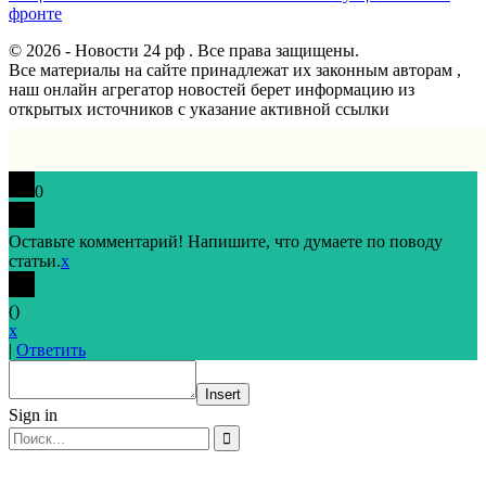
фронте
© 2026 - Новости 24 рф . Все права защищены.
Все материалы на сайте принадлежат их законным авторам ,
наш онлайн агрегатор новостей берет информацию из
открытых источников с указание активной ссылки
0
Оставьте комментарий! Напишите, что думаете по поводу
статьи.
x
(
)
x
|
Ответить
Insert
Sign in