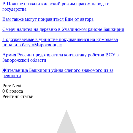
В Польше назвали киевский режим врагом народа и
государства
Вам также могут понравиться
Еще от автора
Смерч налетел на деревню в Учалинском районе Башкирии
Подозреваемые в убийстве покушавшейся на Ермолаева
попали в базу «Миротворца»
Армия России предотвратила контратаку роботов ВСУ в
Запорожской области
Жительница Башкирии убила слепого знакомого из-за
ревности
Prev
Next
0
0
голоса
Рейтинг статьи