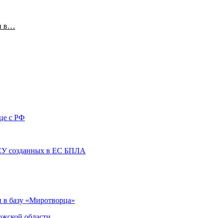
и в…
це с РФ
ВСУ созданных в ЕС БПЛА
 в базу «Миротворца»
ожской области