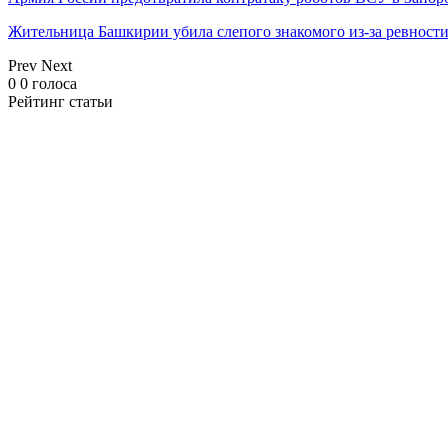
Жительница Башкирии убила слепого знакомого из-за ревност
Prev
Next
0
0
голоса
Рейтинг статьи