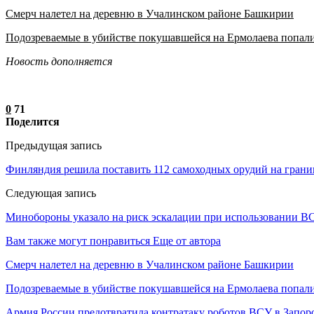
Смерч налетел на деревню в Учалинском районе Башкирии
Подозреваемые в убийстве покушавшейся на Ермолаева попал
Новость дополняется
0
71
Поделится
Предыдущая запись
Финляндия решила поставить 112 самоходных орудий на грани
Следующая запись
Минобороны указало на риск эскалации при использовании 
Вам также могут понравиться
Еще от автора
Смерч налетел на деревню в Учалинском районе Башкирии
Подозреваемые в убийстве покушавшейся на Ермолаева попали
Армия России предотвратила контратаку роботов ВСУ в Запор