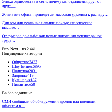
Эпоха одиночества в сети: почему мы отдаляемся друг от
друга…
Жизнь вне офиса: приведет ли массовая удаленка к распаду…
Диплом или реальные навыки: почему классическое
высшее…
От зумеров до альфа: как новые поколения меняют рынок
труда…
Prev
Next
1 из 2 441
Популярные категории
Общество
7427
Шоу-Бизнес
6895
Политика
2031
Здоровье
419
Кулинария
187
Пикантное
50
Выбор редакции:
СМИ сообщили об обнаружении дронов над военным
объектом в…