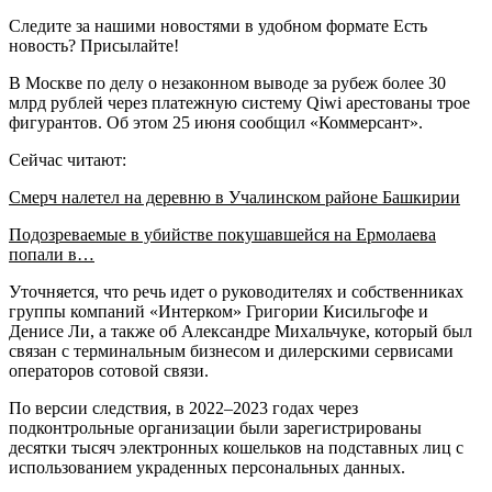
Следите за нашими новостями в удобном формате Есть
новость? Присылайте!
В Москве по делу о незаконном выводе за рубеж более 30
млрд рублей через платежную систему Qiwi арестованы трое
фигурантов. Об этом 25 июня сообщил «Коммерсант».
Сейчас читают:
Смерч налетел на деревню в Учалинском районе Башкирии
Подозреваемые в убийстве покушавшейся на Ермолаева
попали в…
Уточняется, что речь идет о руководителях и собственниках
группы компаний «Интерком» Григории Кисильгофе и
Денисе Ли, а также об Александре Михальчуке, который был
связан с терминальным бизнесом и дилерскими сервисами
операторов сотовой связи.
По версии следствия, в 2022–2023 годах через
подконтрольные организации были зарегистрированы
десятки тысяч электронных кошельков на подставных лиц с
использованием украденных персональных данных.