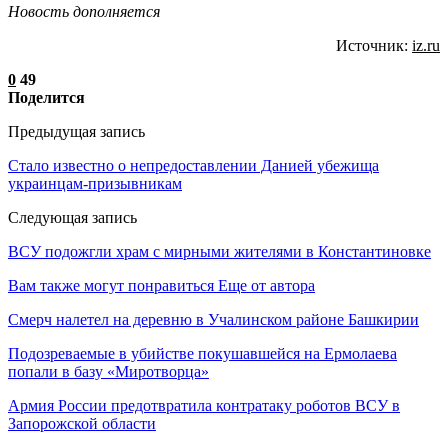
Новость дополняется
Источник:
iz.ru
0
49
Поделится
Предыдущая запись
Стало известно о непредоставлении Данией убежища
украинцам-призывникам
Следующая запись
ВСУ подожгли храм с мирными жителями в Константиновке
Вам также могут понравиться
Еще от автора
Смерч налетел на деревню в Учалинском районе Башкирии
Подозреваемые в убийстве покушавшейся на Ермолаева
попали в базу «Миротворца»
Армия России предотвратила контратаку роботов ВСУ в
Запорожской области