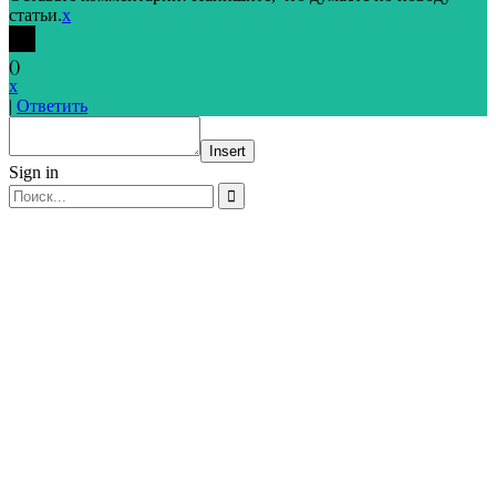
статьи.
x
(
)
x
|
Ответить
Insert
Sign in