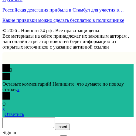
Российская делегация прибыла в Стамбул для участия в…
Какие прививки можно сделать бесплатно в поликлинике
© 2026 - Новости 24 рф . Все права защищены.
Все материалы на сайте принадлежат их законным авторам ,
наш онлайн агрегатор новостей берет информацию из
открытых источников с указание активной ссылки
0
Оставьте комментарий! Напишите, что думаете по поводу
статьи.
x
(
)
x
|
Ответить
Insert
Sign in