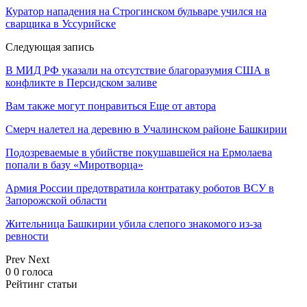
Куратор нападения на Строгинском бульваре учился на
сварщика в Уссурийске
Следующая запись
В МИД РФ указали на отсутствие благоразумия США в
конфликте в Персидском заливе
Вам также могут понравиться
Еще от автора
Смерч налетел на деревню в Учалинском районе Башкирии
Подозреваемые в убийстве покушавшейся на Ермолаева
попали в базу «Миротворца»
Армия России предотвратила контратаку роботов ВСУ в
Запорожской области
Жительница Башкирии убила слепого знакомого из-за
ревности
Prev
Next
0
0
голоса
Рейтинг статьи