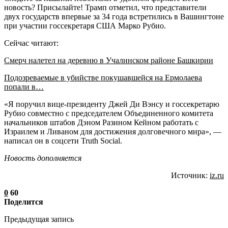
новость? Присылайте! Трамп отметил, что представители
двух государств впервые за 34 года встретились в Вашингтоне
при участии госсекретаря США Марко Рубио.
Сейчас читают:
Смерч налетел на деревню в Учалинском районе Башкирии
Подозреваемые в убийстве покушавшейся на Ермолаева
попали в…
«Я поручил вице-президенту Джей Ди Вэнсу и госсекретарю
Рубио совместно с председателем Объединенного комитета
начальников штабов Дэном Разином Кейном работать с
Израилем и Ливаном для достижения долговечного мира», —
написал он в соцсети Truth Social.
Новость дополняется
Источник:
iz.ru
0
60
Поделится
Предыдущая запись