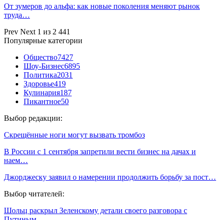
От зумеров до альфа: как новые поколения меняют рынок
труда…
Prev
Next
1 из 2 441
Популярные категории
Общество
7427
Шоу-Бизнес
6895
Политика
2031
Здоровье
419
Кулинария
187
Пикантное
50
Выбор редакции:
Скрещённые ноги могут вызвать тромбоз
В России с 1 сентября запретили вести бизнес на дачах и
наем…
Джорджеску заявил о намерении продолжить борьбу за пост…
Выбор читателей:
Шольц раскрыл Зеленскому детали своего разговора с
Путиным