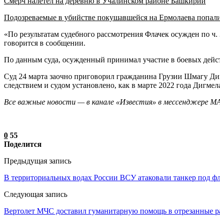
Смерч налетел на деревню в Учалинском районе Башкирии
Подозреваемые в убийстве покушавшейся на Ермолаева попал
«По результатам судебного рассмотрения Флачек осужден по ч.
говорится в сообщении.
По данным суда, осужденный принимал участие в боевых дейс
Суд 24 марта заочно приговорил гражданина Грузии Шмагу Диг
следствием и судом установлено, как в марте 2022 года Дигме
Все важные новости — в канале «Известия» в мессенджере
М
0
55
Поделится
Предыдущая запись
В территориальных водах России ВСУ атаковали танкер под ф
Следующая запись
Вертолет МЧС доставил гуманитарную помощь в отрезанные р