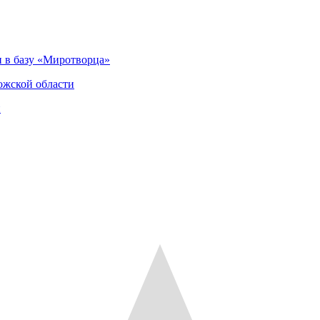
 в базу «Миротворца»
ожской области
и