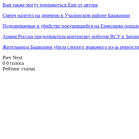
Вам также могут понравиться
Еще от автора
Смерч налетел на деревню в Учалинском районе Башкирии
Подозреваемые в убийстве покушавшейся на Ермолаева попали
Армия России предотвратила контратаку роботов ВСУ в Запор
Жительница Башкирии убила слепого знакомого из-за ревност
Prev
Next
0
0
голоса
Рейтинг статьи