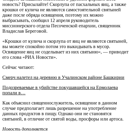
новость? Присылайте! Скорлупа от пасхальных яиц, а также
крошки от кулича не являются самостоятельной святыней
даже после обряда освящения, поэтому их можно
выбрасывать, сообщил 12 апреля руководитель
миссионерского отдела Песоченской епархии, священник
Владислав Береговой.
«Крошки от кулича и скорлупа от яиц не являются святыней,
вы можете спокойно потом это выкидывать в мусор.
Освящение яиц не соделывает из них святыню», — приводит
его слова «РИА Новости».
Сейчас читают:
Смерч налетел на деревню в Учалинском районе Башкирии
Подозреваемые в убийстве покушавшейся на Ермолаева
попали в…
Как объяснил священнослужитель, освящение в данном
случае предполагает лишь разрешение на употребление
данных продуктов в пищу. Однако они не становятся
святыней, в отличие от святой воды, просфоры или артоса.
Новость дополняется