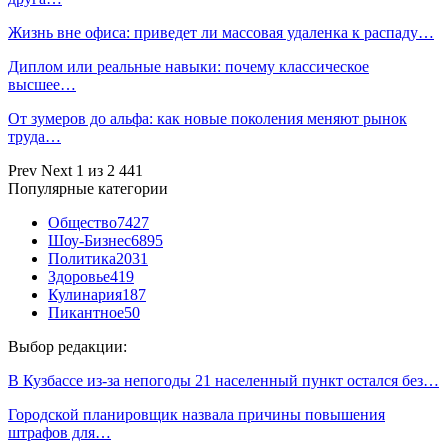
Жизнь вне офиса: приведет ли массовая удаленка к распаду…
Диплом или реальные навыки: почему классическое
высшее…
От зумеров до альфа: как новые поколения меняют рынок
труда…
Prev
Next
1 из 2 441
Популярные категории
Общество
7427
Шоу-Бизнес
6895
Политика
2031
Здоровье
419
Кулинария
187
Пикантное
50
Выбор редакции:
В Кузбассе из-за непогоды 21 населенный пункт остался без…
Городской планировщик назвала причины повышения
штрафов для…