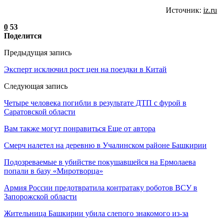
Источник:
iz.ru
0
53
Поделится
Предыдущая запись
Эксперт исключил рост цен на поездки в Китай
Следующая запись
Четыре человека погибли в результате ДТП с фурой в
Саратовской области
Вам также могут понравиться
Еще от автора
Смерч налетел на деревню в Учалинском районе Башкирии
Подозреваемые в убийстве покушавшейся на Ермолаева
попали в базу «Миротворца»
Армия России предотвратила контратаку роботов ВСУ в
Запорожской области
Жительница Башкирии убила слепого знакомого из-за