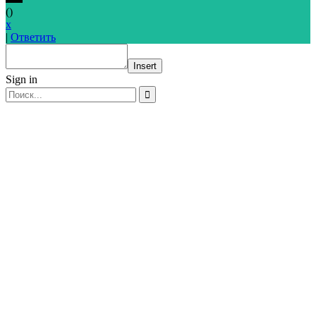
(
)
x
|
Ответить
Insert
Sign in