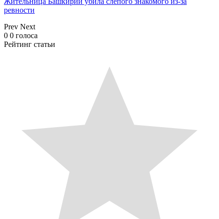
Жительница Башкирии убила слепого знакомого из-за
ревности
Prev
Next
0
0
голоса
Рейтинг статьи