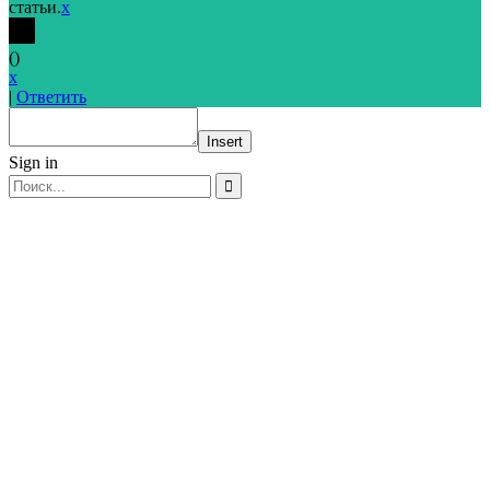
статьи.
x
(
)
x
|
Ответить
Insert
Sign in