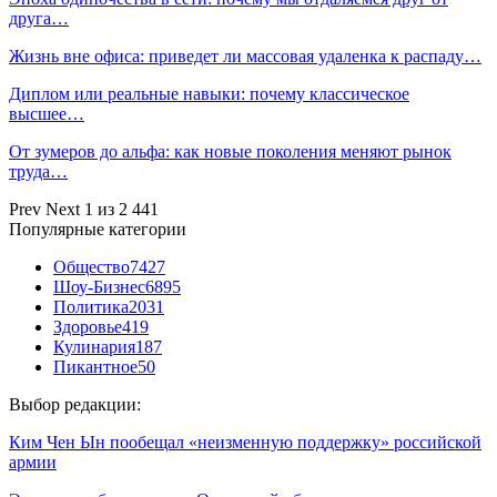
друга…
Жизнь вне офиса: приведет ли массовая удаленка к распаду…
Диплом или реальные навыки: почему классическое
высшее…
От зумеров до альфа: как новые поколения меняют рынок
труда…
Prev
Next
1 из 2 441
Популярные категории
Общество
7427
Шоу-Бизнес
6895
Политика
2031
Здоровье
419
Кулинария
187
Пикантное
50
Выбор редакции:
Ким Чен Ын пообещал «неизменную поддержку» российской
армии