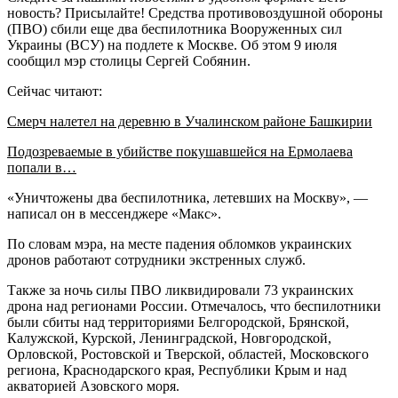
новость? Присылайте! Средства противовоздушной обороны
(ПВО) сбили еще два беспилотника Вооруженных сил
Украины (ВСУ) на подлете к Москве. Об этом 9 июля
сообщил мэр столицы Сергей Собянин.
Сейчас читают:
Смерч налетел на деревню в Учалинском районе Башкирии
Подозреваемые в убийстве покушавшейся на Ермолаева
попали в…
«Уничтожены два беспилотника, летевших на Москву», —
написал он в мессенджере «Макс».
По словам мэра, на месте падения обломков украинских
дронов работают сотрудники экстренных служб.
Также за ночь силы ПВО ликвидировали 73 украинских
дрона над регионами России. Отмечалось, что беспилотники
были сбиты над территориями Белгородской, Брянской,
Калужской, Курской, Ленинградской, Новгородской,
Орловской, Ростовской и Тверской, областей, Московского
региона, Краснодарского края, Республики Крым и над
акваторией Азовского моря.