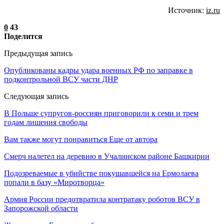
Источник:
iz.ru
0
43
Поделится
Предыдущая запись
Опубликованы кадры удара военных РФ по заправке в
подконтрольной ВСУ части ДНР
Следующая запись
В Польше супругов-россиян приговорили к семи и трем
годам лишения свободы
Вам также могут понравиться
Еще от автора
Смерч налетел на деревню в Учалинском районе Башкирии
Подозреваемые в убийстве покушавшейся на Ермолаева
попали в базу «Миротворца»
Армия России предотвратила контратаку роботов ВСУ в
Запорожской области