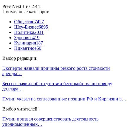
Prev
Next
1 из 2 441
Популярные категории
Общество
7427
Шоу-Бизнес
6895
Политика
2031
Здоровье
419
Кулинария
187
Пикантное
50
Выбор редакции:
Эксперты назвали причины резкого роста стоимости
аренды…
Бессент заявил об отсутствии беспокойства по поводу
доллара…
Путин указал на согласованные позиции РФ и Киргизии в…
Выбор читателей:
Путин призвал совершенствовать деятельность
уполномоченных…