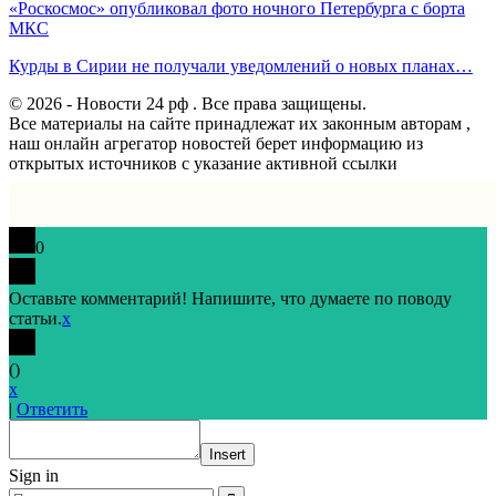
«Роскосмос» опубликовал фото ночного Петербурга с борта
МКС
Курды в Сирии не получали уведомлений о новых планах…
© 2026 - Новости 24 рф . Все права защищены.
Все материалы на сайте принадлежат их законным авторам ,
наш онлайн агрегатор новостей берет информацию из
открытых источников с указание активной ссылки
0
Оставьте комментарий! Напишите, что думаете по поводу
статьи.
x
(
)
x
|
Ответить
Insert
Sign in