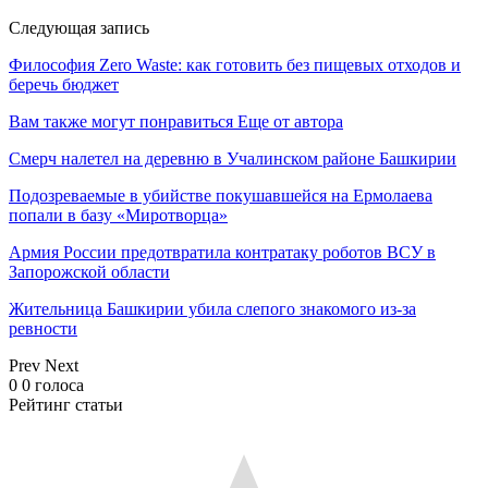
Следующая запись
Философия Zero Waste: как готовить без пищевых отходов и
беречь бюджет
Вам также могут понравиться
Еще от автора
Смерч налетел на деревню в Учалинском районе Башкирии
Подозреваемые в убийстве покушавшейся на Ермолаева
попали в базу «Миротворца»
Армия России предотвратила контратаку роботов ВСУ в
Запорожской области
Жительница Башкирии убила слепого знакомого из-за
ревности
Prev
Next
0
0
голоса
Рейтинг статьи