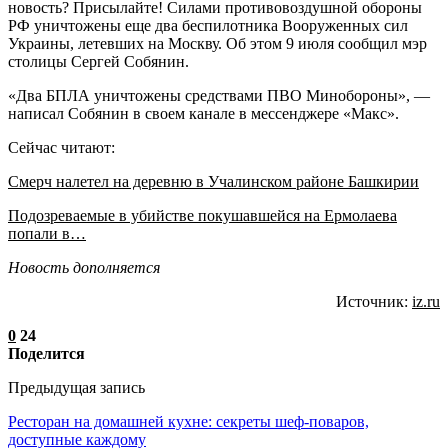
новость? Присылайте! Силами противовоздушной обороны
РФ уничтожены еще два беспилотника Вооруженных сил
Украины, летевших на Москву. Об этом 9 июля сообщил мэр
столицы Сергей Собянин.
«Два БПЛА уничтожены средствами ПВО Минобороны», —
написал Собянин в своем канале в мессенджере «Макс».
Сейчас читают:
Смерч налетел на деревню в Учалинском районе Башкирии
Подозреваемые в убийстве покушавшейся на Ермолаева
попали в…
Новость дополняется
Источник:
iz.ru
0
24
Поделится
Предыдущая запись
Ресторан на домашней кухне: секреты шеф-поваров,
доступные каждому