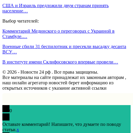
США и Израиль предложили двум странам принять
население…
Выбор читателей:
Комментарий Мединского о переговорах с Украиной в
Стамбуле.…
Военные сбили 31 беспилотник и пресекли высадку десанта
ВСУ…
В институте имени Склифосовского впервые провели…
© 2026 - Новости 24 рф . Все права защищены.
Все материалы на сайте принадлежат их законным авторам ,
наш онлайн агрегатор новостей берет информацию из
открытых источников с указание активной ссылки
0
Оставьте комментарий! Напишите, что думаете по поводу
статьи.
x