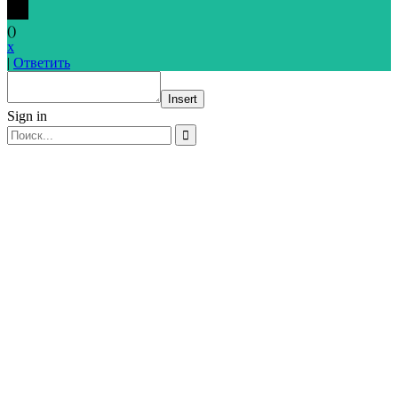
(
)
x
|
Ответить
Insert
Sign in