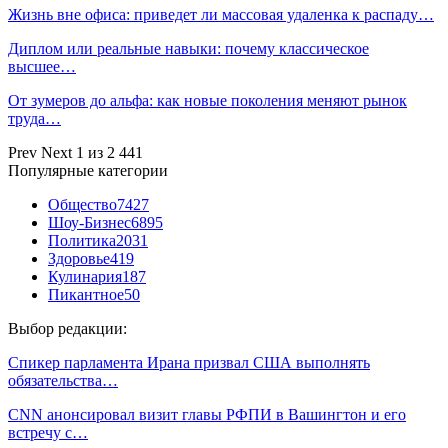
Жизнь вне офиса: приведет ли массовая удаленка к распаду…
Диплом или реальные навыки: почему классическое
высшее…
От зумеров до альфа: как новые поколения меняют рынок
труда…
Prev
Next
1 из 2 441
Популярные категории
Общество
7427
Шоу-Бизнес
6895
Политика
2031
Здоровье
419
Кулинария
187
Пикантное
50
Выбор редакции:
Спикер парламента Ирана призвал США выполнять
обязательства…
CNN анонсировал визит главы РФПИ в Вашингтон и его
встречу с…