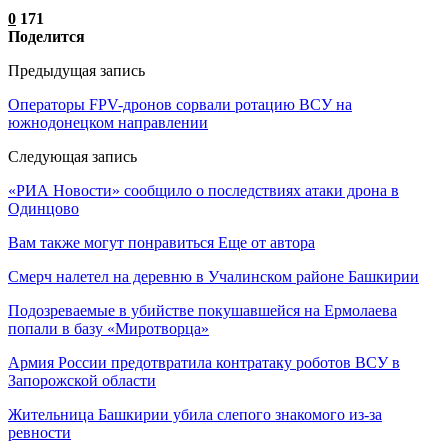
0
171
Поделится
Предыдущая запись
Операторы FPV-дронов сорвали ротацию ВСУ на
южнодонецком направлении
Следующая запись
«РИА Новости» сообщило о последствиях атаки дрона в
Одинцово
Вам также могут понравиться
Еще от автора
Смерч налетел на деревню в Учалинском районе Башкирии
Подозреваемые в убийстве покушавшейся на Ермолаева
попали в базу «Миротворца»
Армия России предотвратила контратаку роботов ВСУ в
Запорожской области
Жительница Башкирии убила слепого знакомого из-за
ревности