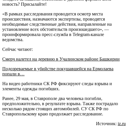
новость? Присылайте!
«В рамках расследования проводится осмотр места
происшествия, назначаются экспертизы, проводятся
необходимые следственные действия, направленные на
установление всех обстоятельств произошедшего», —
проинформировала пресс-служба в Telegram-канале
ведомства.
Сейчас читают:
Смерч налетел на деревню в Учалинском районе Башкирии
Подозреваемые в убийстве покушавшейся на Ермолаева
попали в…
На видео работники СК РФ фиксируют следы взрыва и
элементы одежды погибших.
Ранее, 29 мая, в Ставрополе два человека погибли,
предположительно, в результате взрыва. Также пострадало
несколько рядом стоящих автомобилей. СУ СК РФ по
Ставропольскому краю продолжает расследование.
Источник:
iz.ru