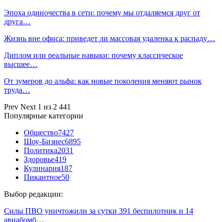
Эпоха одиночества в сети: почему мы отдаляемся друг от
друга…
Жизнь вне офиса: приведет ли массовая удаленка к распаду…
Диплом или реальные навыки: почему классическое
высшее…
От зумеров до альфа: как новые поколения меняют рынок
труда…
Prev
Next
1 из 2 441
Популярные категории
Общество
7427
Шоу-Бизнес
6895
Политика
2031
Здоровье
419
Кулинария
187
Пикантное
50
Выбор редакции:
Силы ПВО уничтожили за сутки 391 беспилотник и 14
авиабомб…