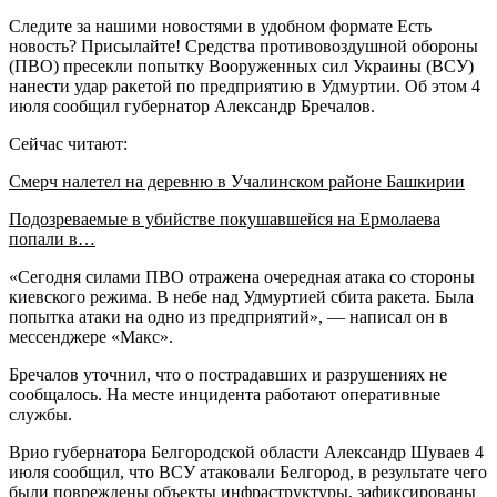
Следите за нашими новостями в удобном формате Есть
новость? Присылайте! Средства противовоздушной обороны
(ПВО) пресекли попытку Вооруженных сил Украины (ВСУ)
нанести удар ракетой по предприятию в Удмуртии. Об этом 4
июля сообщил губернатор Александр Бречалов.
Сейчас читают:
Смерч налетел на деревню в Учалинском районе Башкирии
Подозреваемые в убийстве покушавшейся на Ермолаева
попали в…
«Сегодня силами ПВО отражена очередная атака со стороны
киевского режима. В небе над Удмуртией сбита ракета. Была
попытка атаки на одно из предприятий», — написал он в
мессенджере «Макс».
Бречалов уточнил, что о пострадавших и разрушениях не
сообщалось. На месте инцидента работают оперативные
службы.
Врио губернатора Белгородской области Александр Шуваев 4
июля сообщил, что ВСУ атаковали Белгород, в результате чего
были повреждены объекты инфраструктуры, зафиксированы