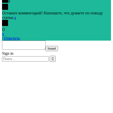
0
Оставьте комментарий! Напишите, что думаете по поводу
статьи.
x
(
)
x
|
Ответить
Insert
Sign in