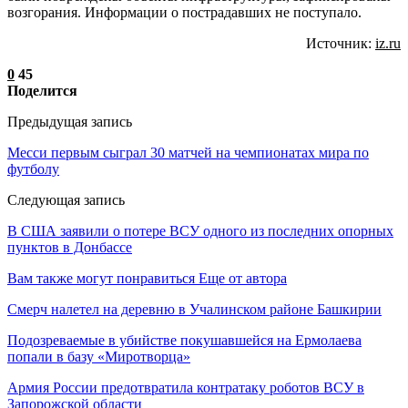
возгорания. Информации о пострадавших не поступало.
Источник:
iz.ru
0
45
Поделится
Предыдущая запись
Месси первым сыграл 30 матчей на чемпионатах мира по
футболу
Следующая запись
В США заявили о потере ВСУ одного из последних опорных
пунктов в Донбассе
Вам также могут понравиться
Еще от автора
Смерч налетел на деревню в Учалинском районе Башкирии
Подозреваемые в убийстве покушавшейся на Ермолаева
попали в базу «Миротворца»
Армия России предотвратила контратаку роботов ВСУ в
Запорожской области