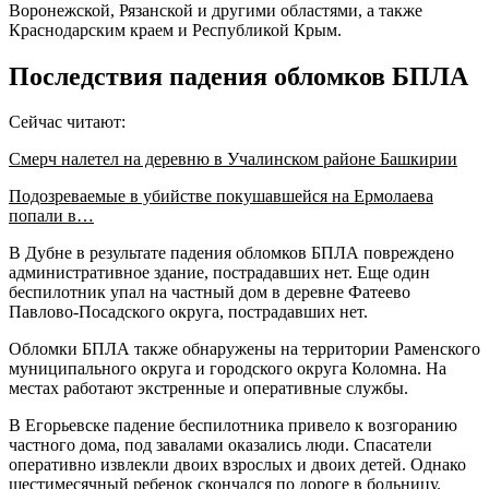
Воронежской, Рязанской и другими областями, а также
Краснодарским краем и Республикой Крым.
Последствия падения обломков БПЛА
Сейчас читают:
Смерч налетел на деревню в Учалинском районе Башкирии
Подозреваемые в убийстве покушавшейся на Ермолаева
попали в…
В Дубне в результате падения обломков БПЛА повреждено
административное здание, пострадавших нет. Еще один
беспилотник упал на частный дом в деревне Фатеево
Павлово-Посадского округа, пострадавших нет.
Обломки БПЛА также обнаружены на территории Раменского
муниципального округа и городского округа Коломна. На
местах работают экстренные и оперативные службы.
В Егорьевске падение беспилотника привело к возгоранию
частного дома, под завалами оказались люди. Спасатели
оперативно извлекли двоих взрослых и двоих детей. Однако
шестимесячный ребенок скончался по дороге в больницу.