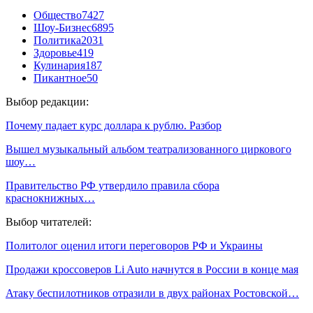
Общество
7427
Шоу-Бизнес
6895
Политика
2031
Здоровье
419
Кулинария
187
Пикантное
50
Выбор редакции:
Почему падает курс доллара к рублю. Разбор
Вышел музыкальный альбом театрализованного циркового
шоу…
Правительство РФ утвердило правила сбора
краснокнижных…
Выбор читателей:
Политолог оценил итоги переговоров РФ и Украины
Продажи кроссоверов Li Auto начнутся в России в конце мая
Атаку беспилотников отразили в двух районах Ростовской…