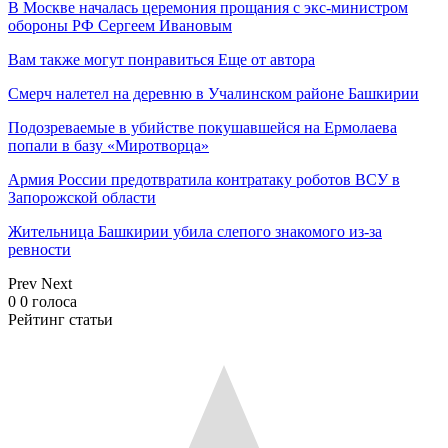
В Москве началась церемония прощания с экс-министром
обороны РФ Сергеем Ивановым
Вам также могут понравиться
Еще от автора
Смерч налетел на деревню в Учалинском районе Башкирии
Подозреваемые в убийстве покушавшейся на Ермолаева
попали в базу «Миротворца»
Армия России предотвратила контратаку роботов ВСУ в
Запорожской области
Жительница Башкирии убила слепого знакомого из-за
ревности
Prev
Next
0
0
голоса
Рейтинг статьи