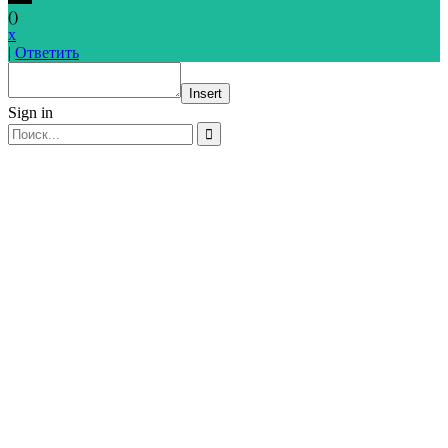
(
)
x
|
Ответить
Insert
Sign in