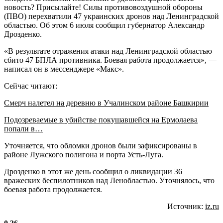
новость? Присылайте! Силы противовоздушной обороны
(ПВО) перехватили 47 украинских дронов над Ленинградской
областью. Об этом 6 июля сообщил губернатор Александр
Дрозденко.
«В результате отражения атаки над Ленинградской областью
сбито 47 БПЛА противника. Боевая работа продолжается», —
написал он в мессенджере «Макс».
Сейчас читают:
Смерч налетел на деревню в Учалинском районе Башкирии
Подозреваемые в убийстве покушавшейся на Ермолаева
попали в…
Уточняется, что обломки дронов были зафиксированы в
районе Лужского полигона и порта Усть-Луга.
Дрозденко в этот же день сообщил о ликвидации 36
вражеских беспилотников над Ленобластью. Уточнялось, что
боевая работа продолжается.
Источник:
iz.ru