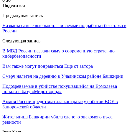
0
36
Поделится
Предыдущая запись
Названы самые высокооплачиваемые подработки без стажа в
России
Следующая запись
В МВД России назвали самую современную стратегию
кибербезопасности
Вам также могут понравиться
Еще от автора
Смерч налетел на деревню в Учалинском районе Башкирии
Подозреваемые в убийстве покушавшейся на Ермолаева
попали в базу «Миротворца»
Армия России предотвратила контратаку роботов ВСУ в
Запорожской области
Жительница Башкирии убила слепого знакомого из-за
ревности