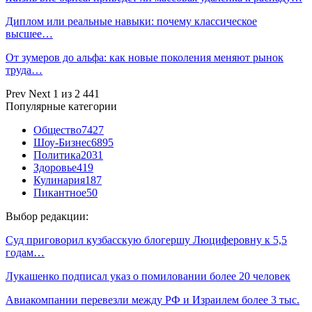
Диплом или реальные навыки: почему классическое
высшее…
От зумеров до альфа: как новые поколения меняют рынок
труда…
Prev
Next
1 из 2 441
Популярные категории
Общество
7427
Шоу-Бизнес
6895
Политика
2031
Здоровье
419
Кулинария
187
Пикантное
50
Выбор редакции:
Суд приговорил кузбасскую блогершу Люциферовну к 5,5
годам…
Лукашенко подписал указ о помиловании более 20 человек
Авиакомпании перевезли между РФ и Израилем более 3 тыс.